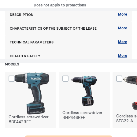
Does not apply to promotions
More
DESCRIPTION
More
CHARACTERISTICS OF THE SUBJECT OF THE LEASE
More
TECHNICAL PARAMETERS
More
HEALTH & SAFETY
MODELS
Dodaj produkt Cordless screwdriver BDF442RFE do porównania
Dodaj produkt Cordless screwdriver 
Dodaj prod
Cordless screwdriver
Cordless s
Cordless screwdriver
BHP446RFE
SFC22-A
BDF442RFE