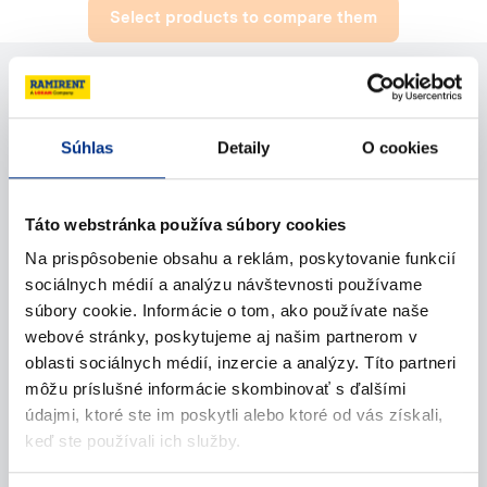
Select products to compare them
Need help?
Súhlas
Detaily
O cookies
Reach out to us
Táto webstránka používa súbory cookies
Call us
Write to us (e-mail)
Na prispôsobenie obsahu a reklám, poskytovanie funkcií
sociálnych médií a analýzu návštevnosti používame
súbory cookie. Informácie o tom, ako používate naše
webové stránky, poskytujeme aj našim partnerom v
oblasti sociálnych médií, inzercie a analýzy. Títo partneri
môžu príslušné informácie skombinovať s ďalšími
údajmi, ktoré ste im poskytli alebo ktoré od vás získali,
keď ste používali ich služby.