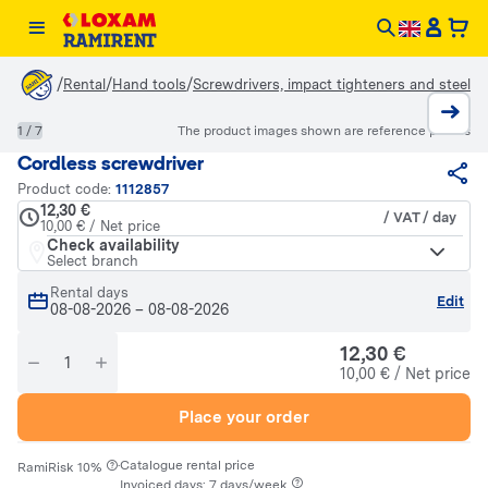
/
/
/
Rental
Hand tools
Screwdrivers, impact tighteners and steel b
1 / 7
The product images shown are reference photos
Cordless screwdriver
Product code:
1112857
12,30 €
/ VAT / day
10,00 € / Net price
Check availability
Select branch
Rental days
Edit
08-08-2026
–
08-08-2026
12,30 €
10,00 € / Net price
Place your order
·
Catalogue rental price
RamiRisk 10%
Invoiced days: 7 days/week