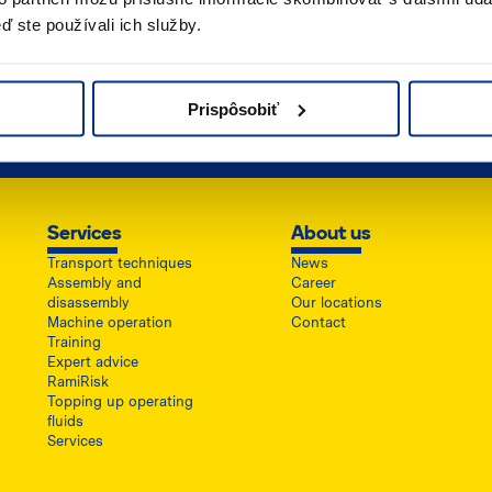
ď ste používali ich služby.
ail contact
Locations
Prispôsobiť
tact us
Where to find us
Services
About us
Transport techniques
News
Assembly and
Career
disassembly
Our locations
Machine operation
Contact
Training
Expert advice
RamiRisk
Topping up operating
fluids
Services