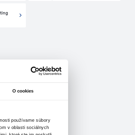
ting
O cookies
vnosti používame súbory
om v oblasti sociálnych
mi, ktoré ste im poskytli