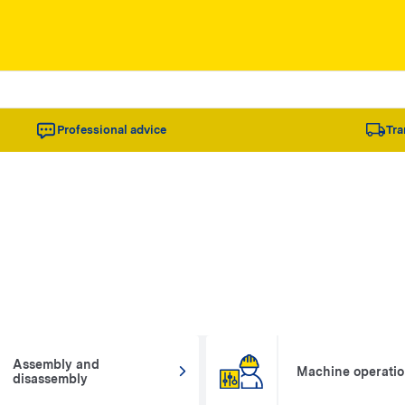
Professional advice
Tra
Assembly and
Machine operati
disassembly