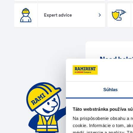
Expert advice
Need help
Reach out to u
Súhlas
Call us
Táto webstránka používa sú
Na prispôsobenie obsahu a r
cookie. Informácie o tom, ak
médií, inzercie a analýzy. Tí