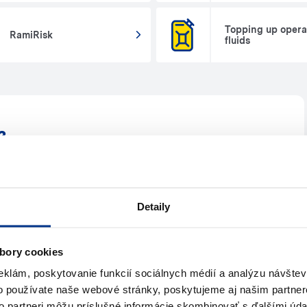
Topping up opera
RamiRisk
fluids
?
s
Detaily
Write to us (e-mail)
bory cookies
eklám, poskytovanie funkcií sociálnych médií a analýzu návšte
o používate naše webové stránky, poskytujeme aj našim partner
to partneri môžu príslušné informácie skombinovať s ďalšími údaj