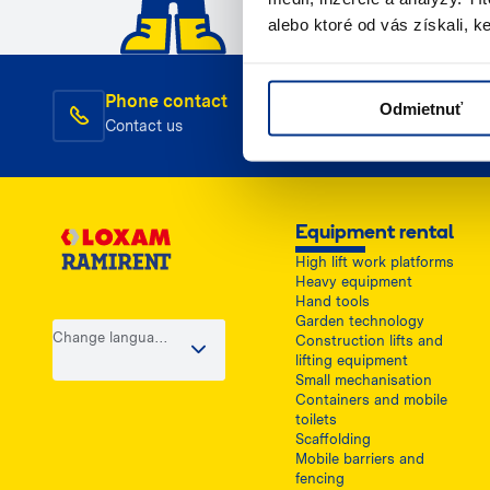
alebo ktoré od vás získali, ke
Phone contact
E-m
Odmietnuť
Contact us
Con
Equipment rental
High lift work platforms
Heavy equipment
Hand tools
Garden technology
Change language
Construction lifts and
/ country
lifting equipment
Small mechanisation
Containers and mobile
toilets
Scaffolding
Mobile barriers and
fencing