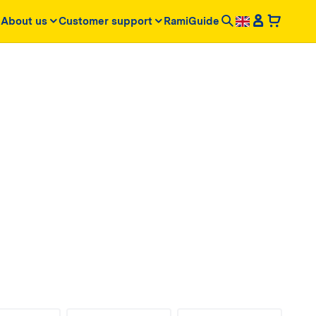
About us
Customer support
RamiGuide