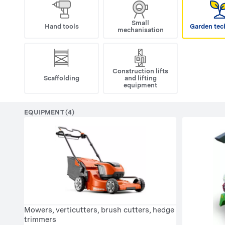
Small
Hand tools
Garden tec
mechanisation
Construction lifts
Scaffolding
and lifting
equipment
EQUIPMENT (4)
Mowers, verticutters, brush cutters, hedge
trimmers