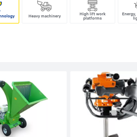
High lift work
Energy,
hnology
Heavy machinery
platforms
li