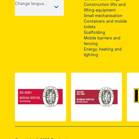
Change language
Construction lifts and
/ country
lifting equipment
Small mechanisation
Containers and mobile
toilets
Scaffolding
Mobile barriers and
fencing
Energy, heating and
lighting
Link do dokumentu PDF z certyfikatem ISO 
Link do dokumentu 