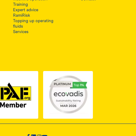
Training
Expert advice
RamiRisk
Topping up operating
fluids
Services
1, otwiera się w nowej karcie
PDF z certyfikatem ISO 2, otwiera się w nowej karcie
Link do dokumentu PDF z certyfikatem IPAF, otwiera si