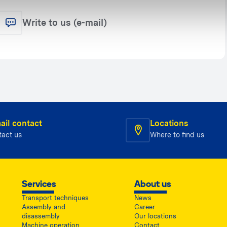
Write to us (e-mail)
ail contact
Locations
tact us
Where to find us
Services
About us
Transport techniques
News
Assembly and
Career
disassembly
Our locations
Machine operation
Contact