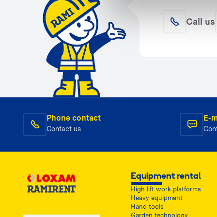
Call us
Phone contact
E-m
Contact us
Con
Equipment rental
High lift work platforms
Heavy equipment
Hand tools
Garden technology