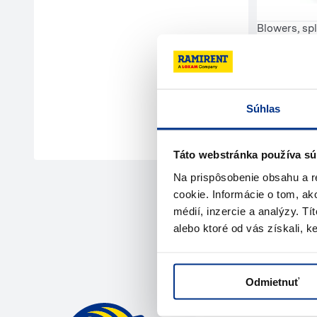
Blowers, spl
Súhlas
Táto webstránka používa sú
Na prispôsobenie obsahu a r
cookie. Informácie o tom, ak
médií, inzercie a analýzy. Tí
alebo ktoré od vás získali, ke
Need help
Odmietnuť
Reach out to u