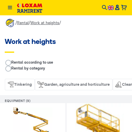
/
/
/
Rental
Work at heights
Work at heights
__RENTAL.LEGEND
Rental according to use
Rental by category
Tinkering
Garden, agriculture and horticulture
Clean
EQUIPMENT (9)