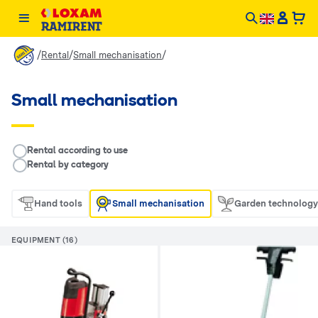
/
/
/
Rental
Small mechanisation
Small mechanisation
__RENTAL.LEGEND
Rental according to use
Rental by category
Hand tools
Small mechanisation
Garden technology
EQUIPMENT (16)