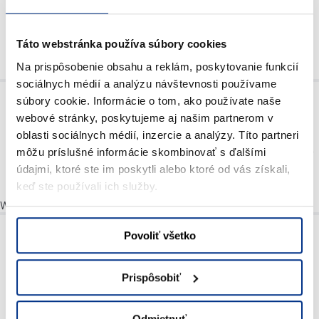
Táto webstránka používa súbory cookies
Na prispôsobenie obsahu a reklám, poskytovanie funkcií
Pumps
sociálnych médií a analýzu návštevnosti používame
súbory cookie. Informácie o tom, ako používate naše
webové stránky, poskytujeme aj našim partnerom v
oblasti sociálnych médií, inzercie a analýzy. Títo partneri
môžu príslušné informácie skombinovať s ďalšími
Trailers, conveyor belts, concrete
bins and small handling
údajmi, ktoré ste im poskytli alebo ktoré od vás získali,
equipment
keď ste používali ich služby.
Welding machines for metal
Povoliť všetko
Prispôsobiť
Odmietnuť