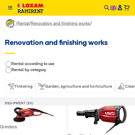
/
/
/
Rental
Renovation and finishing works
Renovation and finishing works
__RENTAL.LEGEND
Rental according to use
Rental by category
Tinkering
Garden, agriculture and horticulture
Clean
EQUIPMENT (20)
Grinders