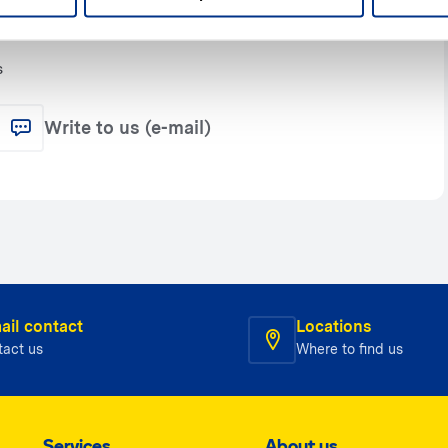
s
Write to us (e-mail)
ail contact
Locations
tact us
Where to find us
Services
About us