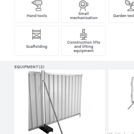
Small
Hand tools
Garden tec
mechanisation
Construction lifts
Scaffolding
and lifting
equipment
EQUIPMENT (2)