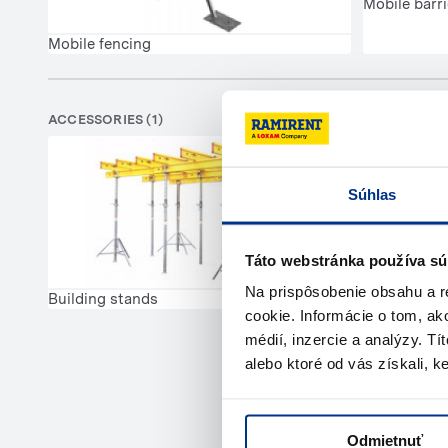
Mobile barri
Mobile fencing
ACCESSORIES (1)
Súhlas
Táto webstránka používa sú
Na prispôsobenie obsahu a r
Building stands
cookie. Informácie o tom, ak
médií, inzercie a analýzy. Tí
alebo ktoré od vás získali, ke
Need help
Odmietnuť