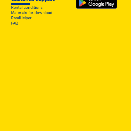
Rental conditions
Materials for download
RamiHelper
FAQ
ę w nowej karcie