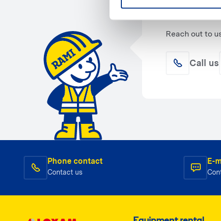
Reach out to u
Call us
Phone contact
E-m
Contact us
Con
Equipment rental