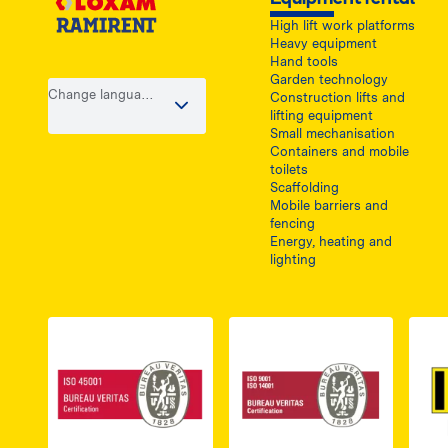
High lift work platforms
Heavy equipment
Hand tools
Garden technology
Change language
Construction lifts and
/ country
lifting equipment
Small mechanisation
Containers and mobile
toilets
Scaffolding
Mobile barriers and
fencing
Energy, heating and
lighting
Link do dokumentu PDF z certyfikatem ISO 
Link do dokumentu 