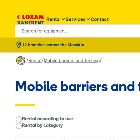
Rental
Services
Contact
Search for equipmen...
12 branches across the Slovakia
/
/
/
Rental
Mobile barriers and fencing
Mobile barriers and
__RENTAL.LEGEND
Rental according to use
Rental by category