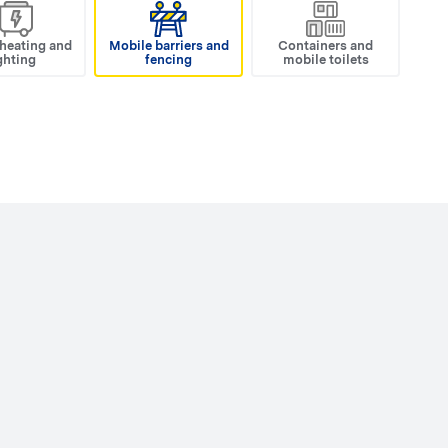
 heating and
Mobile barriers and
Containers and
ghting
fencing
mobile toilets