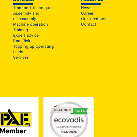
Transport techniques
News
Assembly and
Career
disassembly
Our locations
Machine operation
Contact
Training
Expert advice
RamiRisk
Topping up operating
fluids
Services
1, otwiera się w nowej karcie
PDF z certyfikatem ISO 2, otwiera się w nowej karcie
Link do dokumentu PDF z certyfikatem IPAF, otwiera si