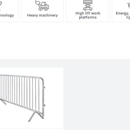
High lift work
Energy,
hnology
Heavy machinery
platforms
li