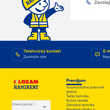
Zavola
Telefonický kontakt
E-m
Zavolajte nám
Nap
Prenájom
Vysokozdvižné pracovné
plošiny
Ťažká technika
Ručné náradie
Zmena jazyka /
Záhradná technika
krajiny
Stavebné výťahy a