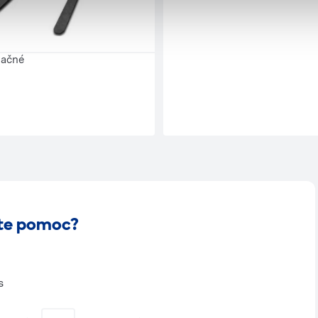
začné
te pomoc?
s