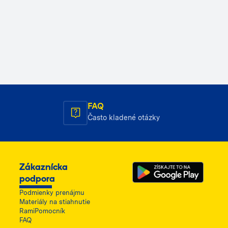
FAQ
Často kladené otázky
Zákaznícka
podpora
Podmienky prenájmu
Materiály na stiahnutie
RamiPomocník
FAQ