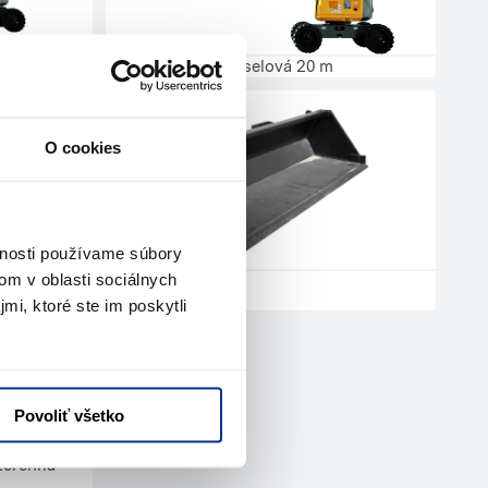
Plošina kĺbová dieselová 20 m
O cookies
vnosti používame súbory
om v oblasti sociálnych
Lyžica nakladacia
mi, ktoré ste im poskytli
Povoliť všetko
 terénna