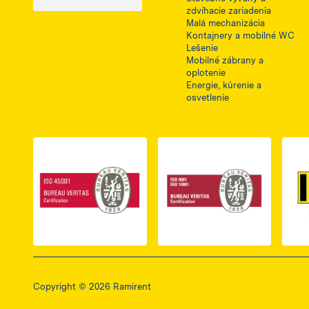
zdvíhacie zariadenia
Malá mechanizácia
Kontajnery a mobilné WC
Lešenie
Mobilné zábrany a
oplotenie
Energie, kúrenie a
osvetlenie
Link do dokumentu PDF z certyfikatem ISO 
Link do dokumentu 
Copyright © 2026 Ramirent