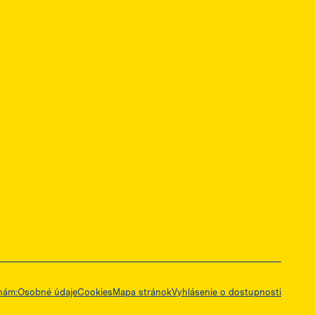
ę w nowej karcie
 nám:
Osobné údaje
Cookies
Mapa stránok
Vyhlásenie o dostupnosti