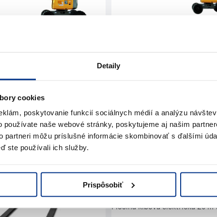
Plošina kĺbová dieselová 18 m
ová dieselová 16 m
Detaily
bory cookies
Krákorec pevný
eklám, poskytovanie funkcií sociálnych médií a analýzu návšte
o používate naše webové stránky, poskytujeme aj našim partner
ný 4-6 m
to partneri môžu príslušné informácie skombinovať s ďalšími údaj
ď ste používali ich služby.
Prispôsobiť
Plošina kĺbová elektrická 20 m