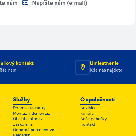
jte nám
Napíšte nám (e-mail)
ailový kontakt
Umiestnenie
íšte nám
Kde nás nájdete
Služby
O spoločnosti
Doprava techniky
Novinky
Montáž a demontáž
Kariéra
Obsluha strojov
Naše pobočky
Zaškolenia
Kontakt
Odborné poradenstvo
RamiRisk