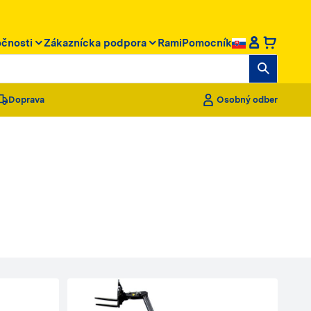
očnosti
Zákaznícka podpora
RamiPomocník
Doprava
Osobný odber