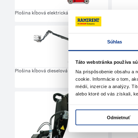
Plošina kĺbová elektrická 17 m
Plošina kĺb
Súhlas
Táto webstránka používa sú
Plošina kĺbová dieselová 28 m
Na prispôsobenie obsahu a r
cookie. Informácie o tom, ak
Kôš pracov
médií, inzercie a analýzy. Tí
alebo ktoré od vás získali, ke
Odmietnuť