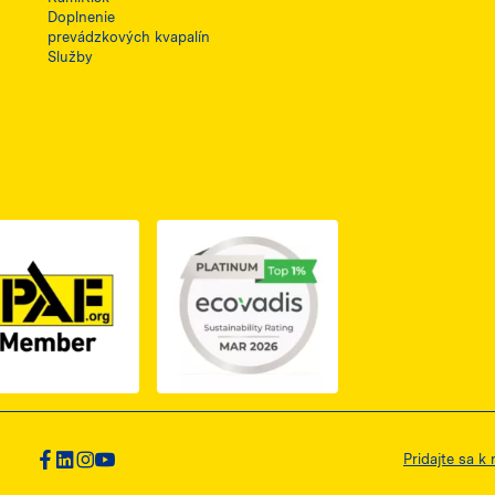
Doplnenie
prevádzkových kvapalín
Služby
1, otwiera się w nowej karcie
PDF z certyfikatem ISO 2, otwiera się w nowej karcie
Link do dokumentu PDF z certyfikatem IPAF, otwiera si
Pridajte sa k