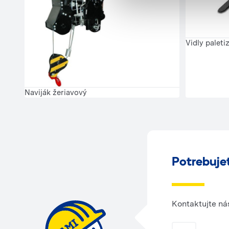
Vidly paleti
Naviják žeriavový
Potrebuje
Kontaktujte ná