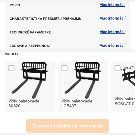
Viac informácií
POPIS
Viac informácií
CHARAKTERISTIKA PREDMETU PRENÁJMU
Viac informácií
TECHNICKÉ PARAMETRE
Viac informácií
ZDRAVIE A BEZPEČNOSŤ
MODELY
Dodaj produkt Vidly paletovacie SK820 do porównania
Dodaj produkt Vidly paletovacie JCB40
Dodaj prod
Vidly palet
Vidly paletovacie
Vidly paletovacie
BOBCAT S
SK820
JCB407
Vyberte produkty na porovnanie