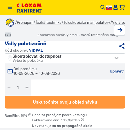
/
/
/
/
Prenájom
Ťažká technika
Teleskopické manipulátory
Vidly pale
1 / 4
Zobrazené obrázky produktov sú referenčné fotografie
Vidly paletizačné
Kód skupiny:
VIDPAL
Skontrolovať dostupnosť
Vyberte pobočku
Dni prenájmu
Upraviť
10-08-2026
–
10-08-2026
Uskutočnite svoju objednávku
·
Cena za prenájom podľa katalógu
RamiRisk 10%
Fakturované dni: 7 dní/týždeň
Nevzťahuje sa na propagačné akcie