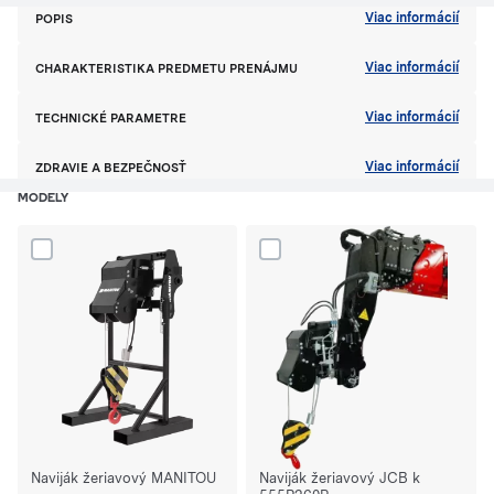
Viac informácií
POPIS
Viac informácií
CHARAKTERISTIKA PREDMETU PRENÁJMU
Viac informácií
TECHNICKÉ PARAMETRE
Viac informácií
ZDRAVIE A BEZPEČNOSŤ
MODELY
Dodaj produkt Naviják žeriavový MANITOU do porównania
Dodaj produkt Naviják žeriavový
Naviják žeriavový MANITOU
Naviják žeriavový JCB k