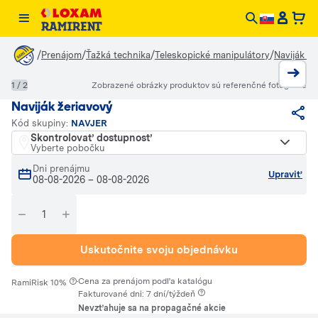
/
/
/
/
Prenájom
Ťažká technika
Teleskopické manipulátory
Naviják že
1 / 2
Zobrazené obrázky produktov sú referenčné fotografie
Naviják žeriavový
Kód skupiny:
NAVJER
Skontrolovať dostupnosť
Vyberte pobočku
Dni prenájmu
Upraviť
08-08-2026
–
08-08-2026
Uskutočnite svoju objednávku
·
Cena za prenájom podľa katalógu
RamiRisk 10%
Fakturované dni: 7 dní/týždeň
Nevzťahuje sa na propagačné akcie