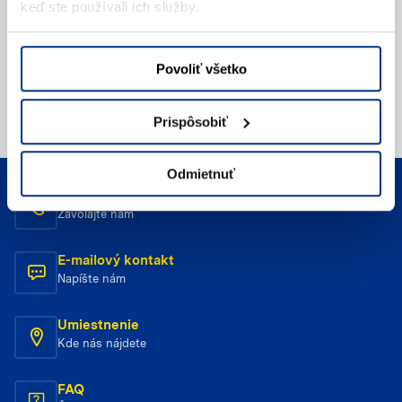
keď ste používali ich služby.
Povoliť všetko
Prispôsobiť
Odmietnuť
Telefonický kontakt
Zavolajte nám
E-mailový kontakt
Napíšte nám
Umiestnenie
Kde nás nájdete
FAQ