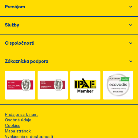
Prenájom
Služby
O spoločnosti
Zákaznícka podpora
Link do dokumentu PDF z certyfikatem ISO 1, otwiera s
Link do dokumentu PDF z certyfikatem I
Link do dokumentu PDF z
Pridajte sa k nám:
Osobné údaje
Cookies
Mapa stránok
Vyhlásenie o dostupnosti