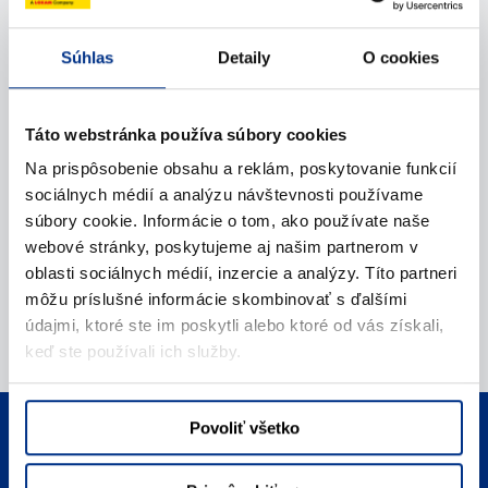
Zavolajte nám
Súhlas
Detaily
O cookies
Napíšte nám (e-mail)
Táto webstránka používa súbory cookies
Na prispôsobenie obsahu a reklám, poskytovanie funkcií
sociálnych médií a analýzu návštevnosti používame
súbory cookie. Informácie o tom, ako používate naše
webové stránky, poskytujeme aj našim partnerom v
oblasti sociálnych médií, inzercie a analýzy. Títo partneri
môžu príslušné informácie skombinovať s ďalšími
údajmi, ktoré ste im poskytli alebo ktoré od vás získali,
keď ste používali ich služby.
Povoliť všetko
Telefonický kontakt
Zavolajte nám