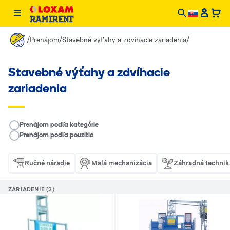
/
/
/
Prenájom
Stavebné výťahy a zdvíhacie zariadenia
Stavebné výťahy a zdvíhacie
zariadenia
__RENTAL.LEGEND
Prenájom podľa kategórie
Prenájom podľa pouzitia
Ručné náradie
Malá mechanizácia
Záhradná technik
ZARIADENIE (2)