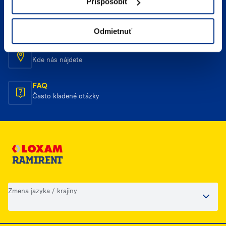
Prispôsobiť
E-mailový kontakt
Napíšte nám
Odmietnuť
Umiestnenie
Kde nás nájdete
FAQ
Často kladené otázky
Zmena jazyka / krajiny