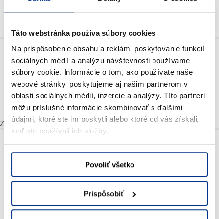
Čerpadlá
Táto webstránka používa súbory cookies
Na prispôsobenie obsahu a reklám, poskytovanie funkcií
sociálnych médií a analýzu návštevnosti používame
súbory cookie. Informácie o tom, ako používate naše
webové stránky, poskytujeme aj našim partnerom v
Prívesy, pásové dopravníky, koše
oblasti sociálnych médií, inzercie a analýzy. Títo partneri
na betón a drobná manipulačná
technika
môžu príslušné informácie skombinovať s ďalšími
údajmi, ktoré ste im poskytli alebo ktoré od vás získali,
Zváračky na kov
keď ste používali ich služby.
Povoliť všetko
Prispôsobiť