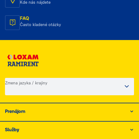
Kde nás nájdete
FAQ
Často kladené otázky
Zmena jazyka / krajiny
Prenájom
Služby