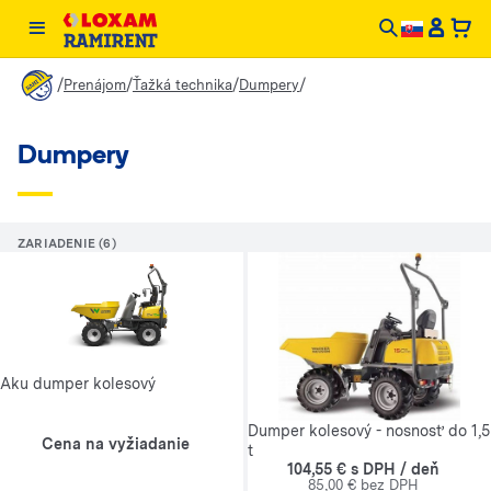
/
/
/
/
Prenájom
Ťažká technika
Dumpery
Dumpery
ZARIADENIE (6)
Aku dumper kolesový
Dumper kolesový - nosnosť do 1,5
Cena na vyžiadanie
t
104,55 € s DPH / deň
85,00 € bez DPH