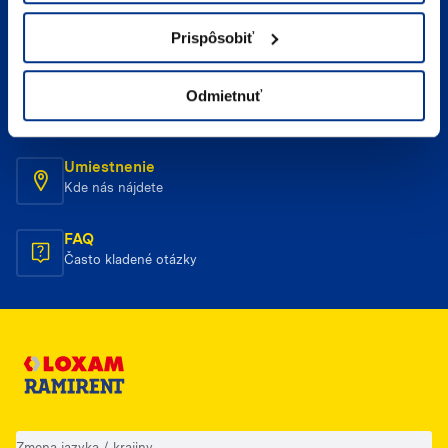
Telefonický kontakt
Prispôsobiť
Zavolajte nám
E-mailový kontakt
Odmietnuť
Napíšte nám
Umiestnenie
Kde nás nájdete
FAQ
Často kladené otázky
Zmena jazyka / krajiny