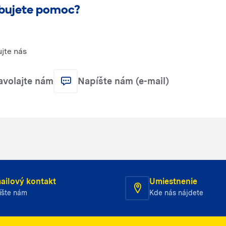
bujete pomoc?
jte nás
avolajte nám
Napíšte nám (e-mail)
ailový kontakt
Umiestnenie
íšte nám
Kde nás nájdete