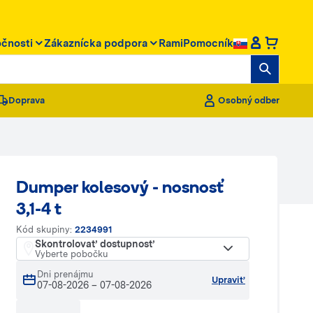
očnosti
Zákaznícka podpora
RamiPomocník
Doprava
Osobný odber
Dumper kolesový - nosnosť
3,1-4 t
Kód skupiny:
2234991
Skontrolovať dostupnosť
Vyberte pobočku
Dni prenájmu
Upraviť
07-08-2026
–
07-08-2026