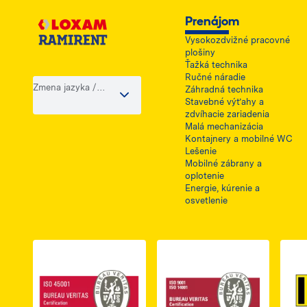
Prenájom
Vysokozdvižné pracovné
plošiny
Ťažká technika
Ručné náradie
Zmena jazyka /
Záhradná technika
krajiny
Stavebné výťahy a
zdvíhacie zariadenia
Malá mechanizácia
Kontajnery a mobilné WC
Lešenie
Mobilné zábrany a
oplotenie
Energie, kúrenie a
osvetlenie
Link do dokumentu PDF z certyfikatem ISO 
Link do dokumentu 