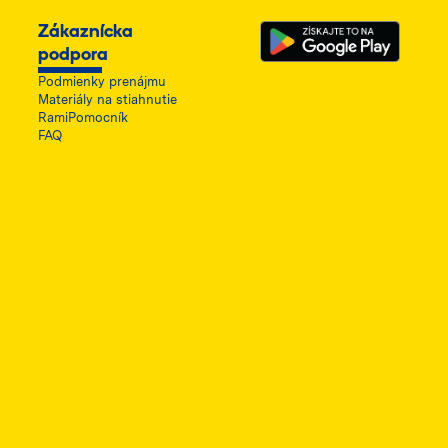
Zákaznícka
podpora
Podmienky prenájmu
Materiály na stiahnutie
RamiPomocník
FAQ
ę w nowej karcie