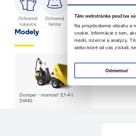
Táto webstránka používa sú
Ochranné
Ochranná
Používateľská
Ochranné
Kvalif
rukavice
helma
príručka
oblečenie
Na prispôsobenie obsahu a r
Modely
cookie. Informácie o tom, ak
médií, inzercie a analýzy. Tí
alebo ktoré od vás získali, ke
Odmietnuť
Dumper - nosnosť 3,1-4 t
DW40