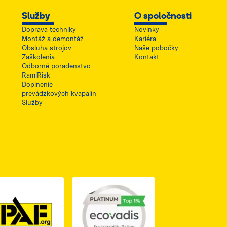
Služby
O spoločnosti
Doprava techniky
Novinky
Montáž a demontáž
Kariéra
Obsluha strojov
Naše pobočky
Zaškolenia
Kontakt
Odborné poradenstvo
RamiRisk
Doplnenie
prevádzkových kvapalín
Služby
1, otwiera się w nowej karcie
PDF z certyfikatem ISO 2, otwiera się w nowej karcie
Link do dokumentu PDF z certyfikatem IPAF, otwiera si