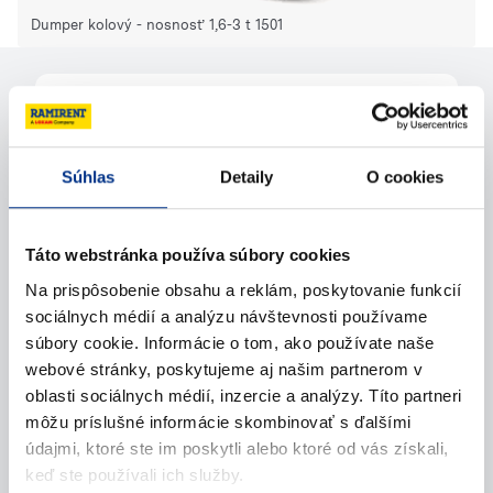
Dumper kolový - nosnosť 1,6-3 t 1501
Potrebujete pomoc?
Súhlas
Detaily
O cookies
Kontaktujte nás
Zavolajte nám
Táto webstránka používa súbory cookies
Na prispôsobenie obsahu a reklám, poskytovanie funkcií
Napíšte nám (e-mail)
sociálnych médií a analýzu návštevnosti používame
súbory cookie. Informácie o tom, ako používate naše
webové stránky, poskytujeme aj našim partnerom v
oblasti sociálnych médií, inzercie a analýzy. Títo partneri
môžu príslušné informácie skombinovať s ďalšími
údajmi, ktoré ste im poskytli alebo ktoré od vás získali,
keď ste používali ich služby.