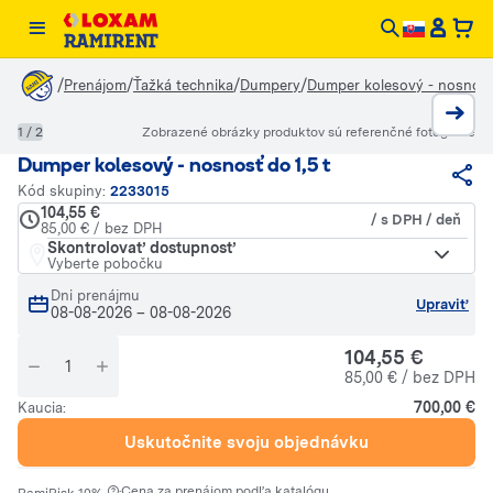
/
/
/
/
Prenájom
Ťažká technika
Dumpery
Dumper kolesový - nosnosť 
1 / 2
Zobrazené obrázky produktov sú referenčné fotografie
Dumper kolesový - nosnosť do 1,5 t
Kód skupiny:
2233015
104,55 €
/ s DPH / deň
85,00 € / bez DPH
Skontrolovať dostupnosť
Vyberte pobočku
Dni prenájmu
Upraviť
08-08-2026
–
08-08-2026
104,55 €
85,00 € / bez DPH
700,00 €
Kaucia:
Uskutočnite svoju objednávku
·
Cena za prenájom podľa katalógu