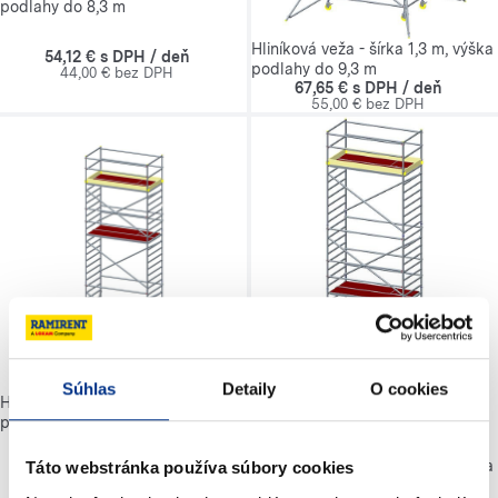
podlahy do 8,3 m
Hliníková veža - šírka 1,3 m, výška
54,12 € s DPH / deň
podlahy do 9,3 m
44,00 € bez DPH
67,65 € s DPH / deň
55,00 € bez DPH
Súhlas
Detaily
O cookies
Hliníková veža - šírka 1,3 m, výška
podlahy do 10,3 m
Hliníková veža - šírka 1,3 m, výška
Táto webstránka používa súbory cookies
67,65 € s DPH / deň
podlahy do 11,3 m
55,00 € bez DPH