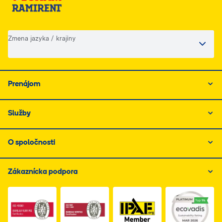
Zmena jazyka / krajiny
Prenájom
Služby
O spoločnosti
Zákaznícka podpora
Link do dokumentu PDF z certyfikatem ISO 1, otwiera s
Link do dokumentu PDF z certyfikatem I
Link do dokumentu PDF z