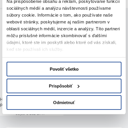
Na prispôsobenie obsahu a reklám, poskytovanie funkcií
79,95 € s DPH / deň
65,00 € bez DPH
sociálnych médií a analýzu návštevnosti používame
súbory cookie. Informácie o tom, ako používate naše
webové stránky, poskytujeme aj našim partnerom v
oblasti sociálnych médií, inzercie a analýzy. Títo partneri
môžu príslušné informácie skombinovať s ďalšími
údajmi, ktoré ste im poskytli alebo ktoré od vás získali,
keď ste používali ich služby.
Povoliť všetko
Prispôsobiť
Hliníková veža - šírka 1,3 m, výška
Odmietnuť
podlahy do 12,3 m
79,95 € s DPH / deň
65,00 € bez DPH