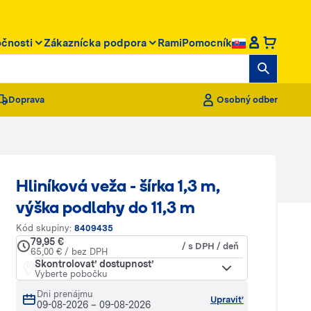
očnosti
Zákaznícka podpora
RamiPomocník
Doprava
Osobný odber
Hliníková veža - šírka 1,3 m,
výška podlahy do 11,3 m
Kód skupiny:
8409435
79,95 €
/ s DPH / deň
65,00 € / bez DPH
Skontrolovať dostupnosť
Vyberte pobočku
Dni prenájmu
Upraviť
09-08-2026
–
09-08-2026