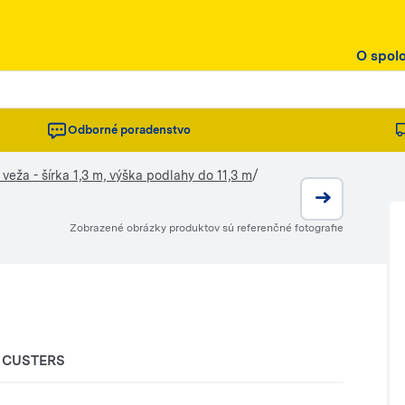
O spol
Odborné poradenstvo
/
 veža - šírka 1,3 m, výška podlahy do 11,3 m
Zobrazené obrázky produktov sú referenčné fotografie
CUSTERS