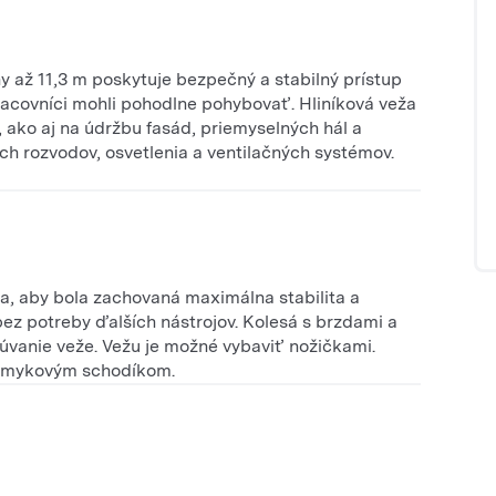
hy až 11,3 m poskytuje bezpečný a stabilný prístup
racovníci mohli pohodlne pohybovať. Hliníková veža
 ako aj na údržbu fasád, priemyselných hál a
ch rozvodov, osvetlenia a ventilačných systémov.
ka, aby bola zachovaná maximálna stabilita a
z potreby ďalších nástrojov. Kolesá s brzdami a
úvanie veže. Vežu je možné vybaviť nožičkami.
išmykovým schodíkom.