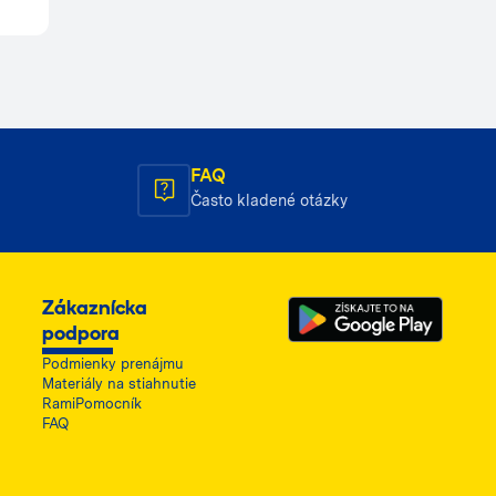
FAQ
Často kladené otázky
Zákaznícka
podpora
Podmienky prenájmu
Materiály na stiahnutie
RamiPomocník
FAQ