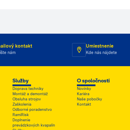
ailový kontakt
Umiestnenie
íšte nám
Kde nás nájdete
Služby
O spoločnosti
Doprava techniky
Novinky
Montáž a demontáž
Kariéra
Obsluha strojov
Naše pobočky
Zaškolenia
Kontakt
Odborné poradenstvo
RamiRisk
Doplnenie
prevádzkových kvapalín