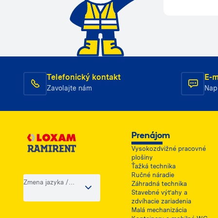
Telefonický kontakt
E-m
Zavolajte nám
Nap
Prenájom
Vysokozdvižné pracovné
plošiny
Ťažká technika
Ručné náradie
Zmena jazyka /
Záhradná technika
krajiny
Stavebné výťahy a
zdvíhacie zariadenia
Malá mechanizácia