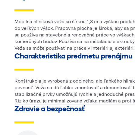
Mobilná hliníková veža so šírkou 1,3 m a výškou podla
do veľkých výšok. Pracovná plocha je široká, aby sa p
sa používa na stavebné a renovačné práce vo výškach,
komerčných budov. Používa sa na inštaláciu elektrický
Veža sa môže používať na práce v interiéri aj exteriéri.
Charakteristika predmetu prenájmu
Konštrukcia je vyrobená z odolného, ale ľahkého hliní
pevnosť. Veža sa dá ľahko zmontovať a demontovať be
stabilizačné prvky umožňujú rýchle a jednoduché pres
Riziko úrazu je minimalizované vďaka madlám a prot
Zdravie a bezpečnosť