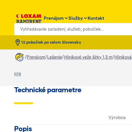
Prenájom
Služby
Kontakt
Vyhľadávanie zariadení, služieb, pobočiek...
12 pobočiek po celom Slovensku
/
/
/
/
Prenájom
Lešenie
Hliníkové veže šírky 1,3 m
Hliníková
1 / 2
Technické parametre
Výrobca
Popis