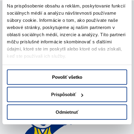
Na prispôsobenie obsahu a reklám, poskytovanie funkcií
sociálnych médií a analýzu návštevnosti používame
Potrebujete pomoc?
súbory cookie. Informácie o tom, ako používate naše
webové stránky, poskytujeme aj našim partnerom v
oblasti sociálnych médií, inzercie a analýzy. Títo partneri
Kontaktujte nás
môžu príslušné informácie skombinovať s ďalšími
údajmi, ktoré ste im poskytli alebo ktoré od vás získali,
Zavolajte nám
keď ste používali ich služby.
Napíšte nám (e-mail)
Povoliť všetko
Prispôsobiť
Odmietnuť