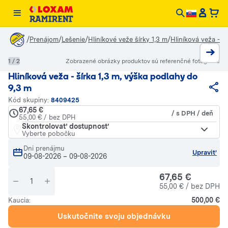
/
/
/
/
Prenájom
Lešenie
Hliníkové veže šírky 1,3 m
Hliníková veža - š
1 / 2
Zobrazené obrázky produktov sú referenčné fotografie
Hliníková veža - šírka 1,3 m, výška podlahy do
9,3 m
Kód skupiny:
8409425
67,65 €
/ s DPH / deň
55,00 € / bez DPH
Skontrolovať dostupnosť
Vyberte pobočku
Dni prenájmu
Upraviť
09-08-2026
–
09-08-2026
67,65 €
55,00 € / bez DPH
500,00 €
Kaucia:
Uskutočnite svoju objednávku