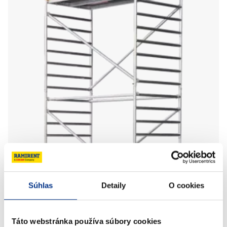
Súhlas
Detaily
O cookies
Hliníková veža 1,3mx9,3m CUSTERS
Táto webstránka používa súbory cookies