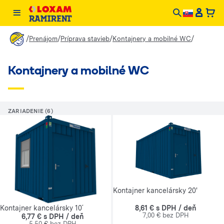
/
/
/
/
Prenájom
Príprava stavieb
Kontajnery a mobilné WC
Kontajnery a mobilné WC
ZARIADENIE (6)
Kontajner kancelársky 20'
8,61 € s DPH / deň
Kontajner kancelársky 10´
7,00 € bez DPH
6,77 € s DPH / deň
5,50 € bez DPH