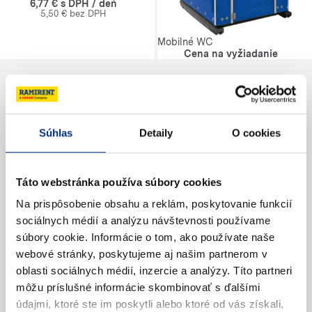
6,77 € s DPH / deň
5,50 € bez DPH
Mobilné WC
Cena na vyžiadanie
Potrebujete pomoc?
Súhlas
Detaily
O cookies
Kontaktujte nás
Táto webstránka používa súbory cookies
Zavolajte nám
Na prispôsobenie obsahu a reklám, poskytovanie funkcií
sociálnych médií a analýzu návštevnosti používame
Napíšte nám (e-mail)
súbory cookie. Informácie o tom, ako používate naše
webové stránky, poskytujeme aj našim partnerom v
oblasti sociálnych médií, inzercie a analýzy. Títo partneri
môžu príslušné informácie skombinovať s ďalšími
údajmi, ktoré ste im poskytli alebo ktoré od vás získali,