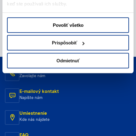
keď ste používali ich služby.
Povoliť všetko
Prispôsobiť
Odmietnuť
Telefonický kontakt
Zavolajte nám
E-mailový kontakt
Napíšte nám
Umiestnenie
Kde nás nájdete
FAQ