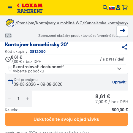
/
/
/
/
Prenájom
Kontajnery a mobilné WC
Kancelárske kontajnery
Ko
1 / 2
Zobrazené obrázky produktov sú referenčné fotografie
Kontajner kancelársky 20'
Kód skupiny:
3812050
8,61 €
/ s DPH / deň
7,00 € / bez DPH
Skontrolovať dostupnosť
Vyberte pobočku
Dni prenájmu
Upraviť
09-08-2026
–
09-08-2026
8,61 €
7,00 € / bez DPH
500,00 €
Kaucia:
Uskutočnite svoju objednávku
·
Cena za prenájom podľa katalógu