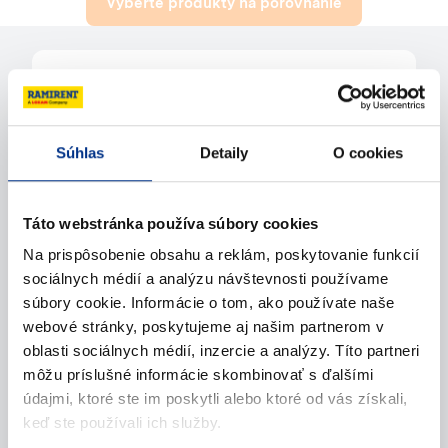
Vyberte produkty na porovnanie
Potrebujete pomoc?
Kontaktujte nás
Súhlas
Detaily
O cookies
Zavolajte nám
Táto webstránka používa súbory cookies
Na prispôsobenie obsahu a reklám, poskytovanie funkcií
Napíšte nám (e-mail)
sociálnych médií a analýzu návštevnosti používame
súbory cookie. Informácie o tom, ako používate naše
webové stránky, poskytujeme aj našim partnerom v
oblasti sociálnych médií, inzercie a analýzy. Títo partneri
môžu príslušné informácie skombinovať s ďalšími
údajmi, ktoré ste im poskytli alebo ktoré od vás získali,
keď ste používali ich služby.