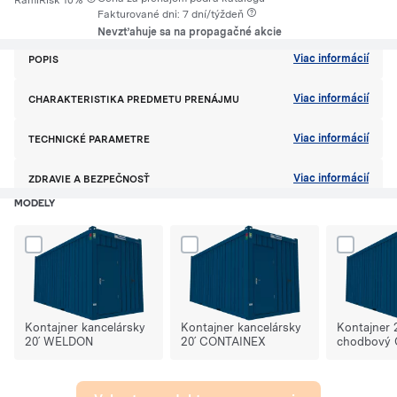
RamiRisk 10%
Fakturované dni: 7 dní/týždeň
Nevzťahuje sa na propagačné akcie
Viac informácií
POPIS
Viac informácií
CHARAKTERISTIKA PREDMETU PRENÁJMU
Viac informácií
TECHNICKÉ PARAMETRE
Viac informácií
ZDRAVIE A BEZPEČNOSŤ
MODELY
Dodaj produkt Kontajner kancelársky 20´ WELDON do porównania
Dodaj produkt Kontajner kancelársky 
Dodaj pro
Kontajner kancelársky
Kontajner kancelársky
Kontajner
20´ WELDON
20´ CONTAINEX
chodbový