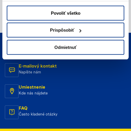
Povoliť všetko
Prispôsobiť
Telefonický kontakt
Odmietnuť
Zavolajte nám
E-mailový kontakt
Napíšte nám
Umiestnenie
Kde nás nájdete
FAQ
Často kladené otázky