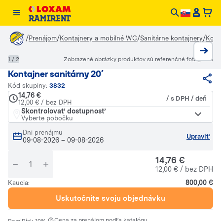
/
/
/
/
Prenájom
Kontajnery a mobilné WC
Sanitárne kontajnery
Konta
1 / 2
Zobrazené obrázky produktov sú referenčné fotografie
Kontajner sanitárny 20´
Kód skupiny:
3832
14,76 €
/ s DPH / deň
12,00 € / bez DPH
Skontrolovať dostupnosť
Vyberte pobočku
Dni prenájmu
Upraviť
09-08-2026
–
09-08-2026
14,76 €
12,00 € / bez DPH
800,00 €
Kaucia:
Uskutočnite svoju objednávku
·
Cena za prenájom podľa katalógu