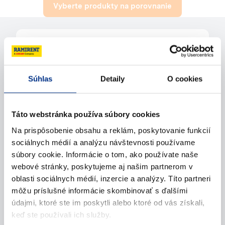
Vyberte produkty na porovnanie
Potrebujete pomoc?
Súhlas
Detaily
O cookies
Kontaktujte nás
Zavolajte nám
Táto webstránka používa súbory cookies
Na prispôsobenie obsahu a reklám, poskytovanie funkcií
Napíšte nám (e-mail)
sociálnych médií a analýzu návštevnosti používame
súbory cookie. Informácie o tom, ako používate naše
webové stránky, poskytujeme aj našim partnerom v
oblasti sociálnych médií, inzercie a analýzy. Títo partneri
môžu príslušné informácie skombinovať s ďalšími
údajmi, ktoré ste im poskytli alebo ktoré od vás získali,
keď ste používali ich služby.