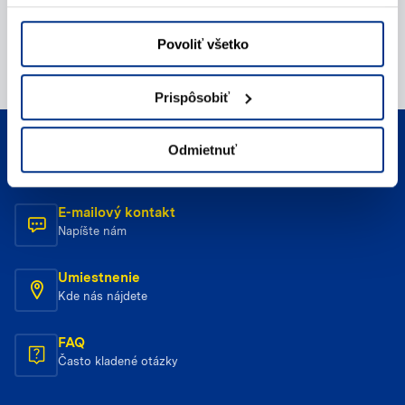
Povoliť všetko
Prispôsobiť
Telefonický kontakt
Odmietnuť
Zavolajte nám
E-mailový kontakt
Napíšte nám
Umiestnenie
Kde nás nájdete
FAQ
Často kladené otázky