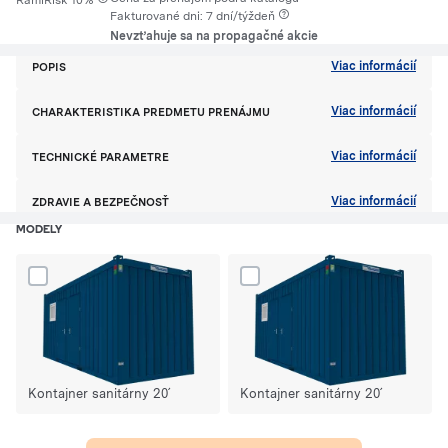
RamiRisk 10%
Fakturované dni: 7 dní/týždeň
Nevzťahuje sa na propagačné akcie
Viac informácií
POPIS
Viac informácií
CHARAKTERISTIKA PREDMETU PRENÁJMU
Viac informácií
TECHNICKÉ PARAMETRE
Viac informácií
ZDRAVIE A BEZPEČNOSŤ
MODELY
Dodaj produkt Kontajner sanitárny 20´ do porównania
Dodaj produkt Kontajner sanitárn
Kontajner sanitárny 20´
Kontajner sanitárny 20´