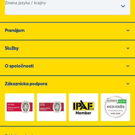
Zmena jazyka / krajiny
Prenájom
Služby
O spoločnosti
Zákaznícka podpora
Link do dokumentu PDF z certyfikatem ISO 1, otwiera s
Link do dokumentu PDF z certyfikatem I
Link do dokumentu PDF z