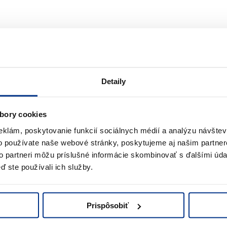
Detaily
PACT8 do porównania
ošina nožnicová elektrická 8 m OPTIMUM8 do porównania
Dodaj produkt Plošina nožnicová elektri
bory cookies
eklám, poskytovanie funkcií sociálnych médií a analýzu návšte
o používate naše webové stránky, poskytujeme aj našim partner
to partneri môžu príslušné informácie skombinovať s ďalšími údaj
ď ste používali ich služby.
Plošina nožnicová elektrická
8m OPTIMUM8 AE
Prispôsobiť