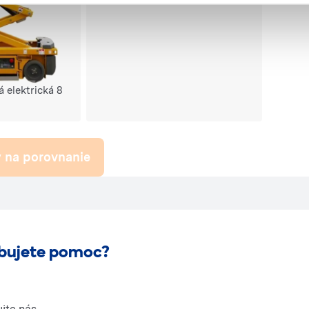
 elektrická 8
 na porovnanie
bujete pomoc?
jte nás