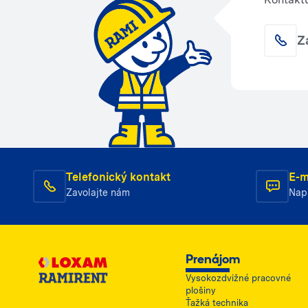
Z
Telefonický kontakt
E-m
Zavolajte nám
Nap
Prenájom
Vysokozdvižné pracovné
plošiny
Ťažká technika