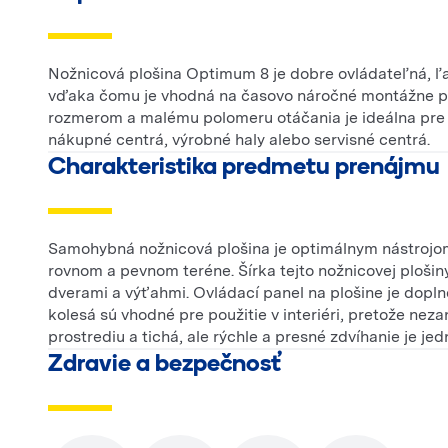
Nožnicová plošina Optimum 8 je dobre ovládateľná, ľah
vďaka čomu je vhodná na časovo náročné montážne p
rozmerom a malému polomeru otáčania je ideálna pre p
nákupné centrá, výrobné haly alebo servisné centrá.
Charakteristika predmetu prenájmu
Samohybná nožnicová plošina je optimálnym nástrojom
rovnom a pevnom teréne. Šírka tejto nožnicovej plošin
dverami a výťahmi. Ovládací panel na plošine je dop
kolesá sú vhodné pre použitie v interiéri, pretože nez
prostrediu a tichá, ale rýchle a presné zdvíhanie je je
Zdravie a bezpečnosť