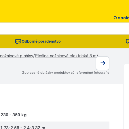
O spol
Odborné poradenstvo
/
/
 nožnicové plošiny
Plošina nožnicová elektrická 8 m
Zobrazené obrázky produktov sú referenčné fotografie
230 - 350 kg
1,73-2,59 - 2,4-3,32 m