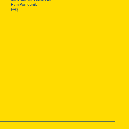
RamiPomocník
FAQ
ę w nowej karcie