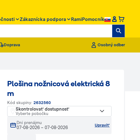
očnosti
Zákaznícka podpora
RamiPomocník
Doprava
Osobný odber
Plošina nožnicová elektrická 8
m
Kód skupiny:
2632560
Skontrolovať dostupnosť
Vyberte pobočku
Dni prenájmu
Upraviť
07-08-2026
–
07-08-2026