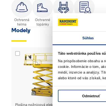
Ochranná
Ochranné
Ochrana
Kvalifikácia
helma
topánky
pred pádom
Modely
Súhlas
Dodaj produkt Plošina nožnicová elektrická 8 m COM
Dodaj produkt Pl
Táto webstránka používa sú
Na prispôsobenie obsahu a r
cookie. Informácie o tom, ak
médií, inzercie a analýzy. Tí
alebo ktoré od vás získali, ke
Odmietnuť
Plošina nožnicová elektrická 8