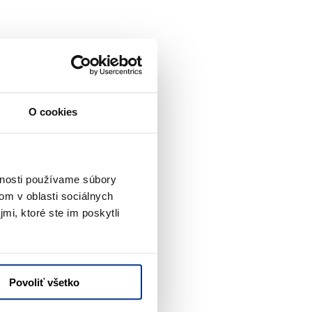
O cookies
cká 8m OPTIMUM8 AE do porównania
vnosti používame súbory
om v oblasti sociálnych
mi, ktoré ste im poskytli
Povoliť všetko