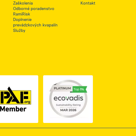
Zaškolenia
Kontakt
Odborné poradenstvo
RamiRisk
Doplnenie
prevádzkových kvapalín
Služby
1, otwiera się w nowej karcie
PDF z certyfikatem ISO 2, otwiera się w nowej karcie
Link do dokumentu PDF z certyfikatem IPAF, otwiera si