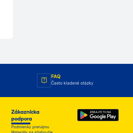
FAQ
Často kladené otázky
Zákaznícka
podpora
Podmienky prenájmu
Materiály na stiahnutie