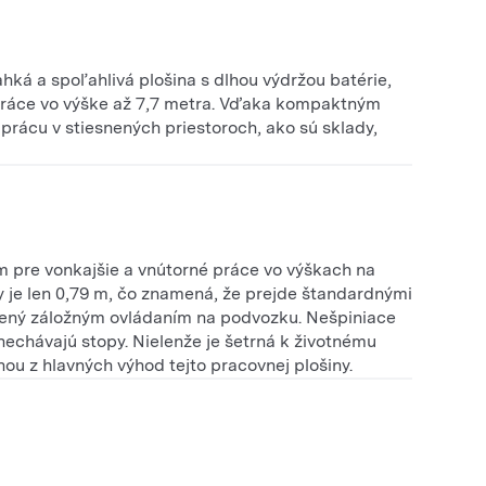
ká a spoľahlivá plošina s dlhou výdržou batérie,
ráce vo výške až 7,7 metra. Vďaka kompaktným
rácu v stiesnených priestoroch, ako sú sklady,
 pre vonkajšie a vnútorné práce vo výškach na
y je len 0,79 m, čo znamená, že prejde štandardnými
lnený záložným ovládaním na podvozku. Nešpiniace
anechávajú stopy. Nielenže je šetrná k životnému
dnou z hlavných výhod tejto pracovnej plošiny.