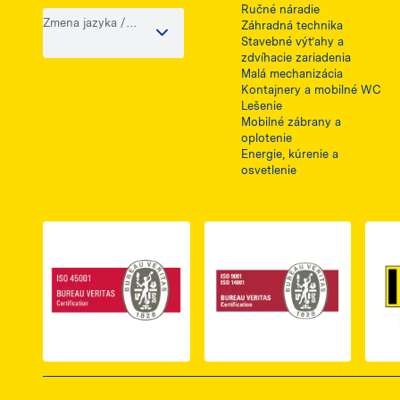
Ručné náradie
Zmena jazyka /
Záhradná technika
krajiny
Stavebné výťahy a
zdvíhacie zariadenia
Malá mechanizácia
Kontajnery a mobilné WC
Lešenie
Mobilné zábrany a
oplotenie
Energie, kúrenie a
osvetlenie
Link do dokumentu PDF z certyfikatem ISO 
Link do dokumentu 