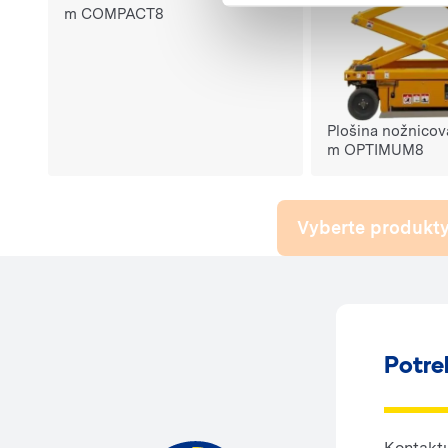
m COMPACT8
Plošina nožnicová
m OPTIMUM8
Vyberte produkty
Potre
Kontaktu