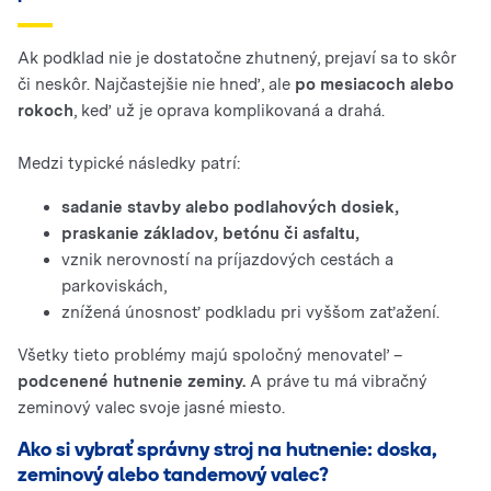
Ak podklad nie je dostatočne zhutnený, prejaví sa to skôr
či neskôr. Najčastejšie nie hneď, ale
po mesiacoch alebo
rokoch
, keď už je oprava komplikovaná a drahá.
Medzi typické následky patrí:
sadanie stavby alebo podlahových dosiek,
praskanie základov, betónu či asfaltu,
vznik nerovností na príjazdových cestách a
parkoviskách,
znížená únosnosť podkladu pri vyššom zaťažení.
Všetky tieto problémy majú spoločný menovateľ –
podcenené hutnenie zeminy.
A práve tu má vibračný
zeminový valec svoje jasné miesto.
Ako si vybrať správny stroj na hutnenie: doska,
zeminový alebo tandemový valec?