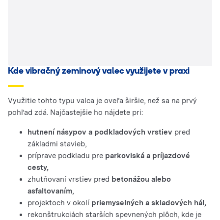
Kde vibračný zeminový valec využijete v praxi
Využitie tohto typu valca je oveľa širšie, než sa na prvý
pohľad zdá. Najčastejšie ho nájdete pri:
hutnení násypov a podkladových vrstiev
pred
základmi stavieb,
príprave podkladu pre
parkoviská a príjazdové
cesty,
zhutňovaní vrstiev pred
betonážou alebo
asfaltovaním
,
projektoch v okolí
priemyselných a skladových hál,
rekonštrukciách starších spevnených plôch, kde je