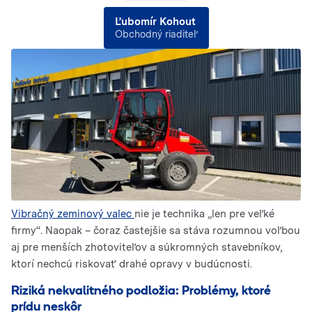
Ľubomír Kohout
Obchodný riaditeľ
Vibračný zeminový valec
nie je technika „len pre veľké
firmy“. Naopak – čoraz častejšie sa stáva rozumnou voľbou
aj pre menších zhotoviteľov a súkromných stavebníkov,
ktorí nechcú riskovať drahé opravy v budúcnosti.
Riziká nekvalitného podložia: Problémy, ktoré
prídu neskôr