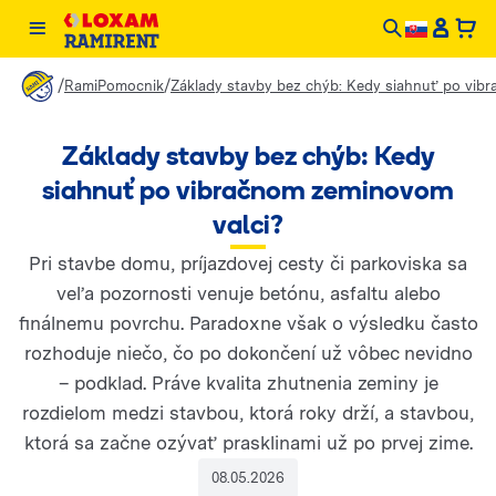
/
/
RamiPomocnik
Základy stavby bez chýb: Kedy siahnuť po vib
Základy stavby bez chýb: Kedy
siahnuť po vibračnom zeminovom
valci?
Pri stavbe domu, príjazdovej cesty či parkoviska sa
veľa pozornosti venuje betónu, asfaltu alebo
finálnemu povrchu. Paradoxne však o výsledku často
rozhoduje niečo, čo po dokončení už vôbec nevidno
– podklad. Práve kvalita zhutnenia zeminy je
rozdielom medzi stavbou, ktorá roky drží, a stavbou,
ktorá sa začne ozývať prasklinami už po prvej zime.
08.05.2026