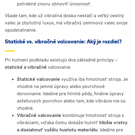
potrebné znovu obnoviť únosnosť.
Všade tam, kde už vibračná doska nestačí a veľký cestný
valec je zbytočný luxus, má vibračný zeminový valec svoje
opodstatnenie.
Statické vs. vibračné valcovanie: Aký je rozdiel?
Pri hutnení podkladu existujú dva základné princípy –
statické a vibračné
valcovanie.
Statické valcovanie
využíva iba hmotnosť stroja. Je
vhodné na jemné úpravy alebo povrchové
dorovnanie. Ideálne pre hlinité pôdy, finálne úpravy
asfaltových povrchov alebo tam, kde vibrácie nie sú
vhodné.
Vibračné valcovanie
kombinuje hmotnosť stroja s
vibráciami, vďaka čomu dokáže hutniť
hlbšie vrstvy
a dosiahnuť vyššiu hustotu materiálu
. Ideálne pre