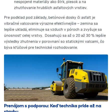
nespojené materiály ako štrk, piesok a na
zhutňovanie hrubších asfaltových vrstiev.
Pre podklad pod základy, betónové dosky či asfalt je
vibračné valcovanie výrazne efektívnejšie – zemina sa
lepšie ukladá, eliminuje sa vzduch v póroch a zvyšuje sa
únosnosť celej vrstvy. Dosahujú sa až o 20 až 30 % lepšie
výsledky zhutnenia v porovnaní so statickými valcami, čo
býva kľúčové pre technické rozhodovanie.
Prenájom s podporou: Keď technika príde až na
stavbu