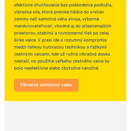
efektívne zhutňovanie bez poškodenia podložia,
vibračná sila, ktorá preniká hlbšie do vrstiev
zeminy než samotná váha stroja, výborná
manévrovateľnosť, vhodná aj do stiesnenejších
priestorov, stabilný a rovnomerný tlak po celej
šírke valca. V praxi ide o rozumný kompromis
medzi ľahkou hutniacou technikou a ťažkými
cestnými valcami, kde už ručná vibračná doska
nestačí, no použitie veľkého cestného valca by
bolo neefektívne alebo zbytočne náročné.
Vibračný zeminový valec