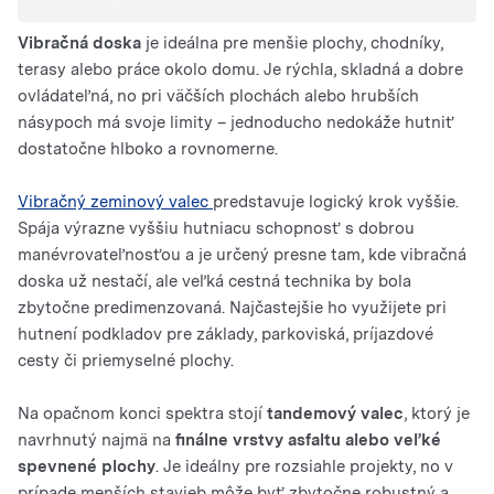
Vibračná doska
je ideálna pre menšie plochy, chodníky,
terasy alebo práce okolo domu. Je rýchla, skladná a dobre
ovládateľná, no pri väčších plochách alebo hrubších
násypoch má svoje limity – jednoducho nedokáže hutniť
dostatočne hlboko a rovnomerne.
Vibračný zeminový valec
predstavuje logický krok vyššie.
Spája výrazne vyššiu hutniacu schopnosť s dobrou
manévrovateľnosťou a je určený presne tam, kde vibračná
doska už nestačí, ale veľká cestná technika by bola
zbytočne predimenzovaná. Najčastejšie ho využijete pri
hutnení podkladov pre základy, parkoviská, príjazdové
cesty či priemyselné plochy.
Na opačnom konci spektra stojí
tandemový valec
, ktorý je
navrhnutý najmä na
finálne vrstvy asfaltu alebo veľké
spevnené plochy
. Je ideálny pre rozsiahle projekty, no v
prípade menších stavieb môže byť zbytočne robustný a