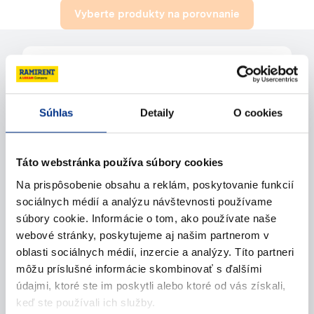
Vyberte produkty na porovnanie
Potrebujete pomoc?
Súhlas
Detaily
O cookies
Kontaktujte nás
Zavolajte nám
Táto webstránka používa súbory cookies
Na prispôsobenie obsahu a reklám, poskytovanie funkcií
Napíšte nám (e-mail)
sociálnych médií a analýzu návštevnosti používame
súbory cookie. Informácie o tom, ako používate naše
webové stránky, poskytujeme aj našim partnerom v
oblasti sociálnych médií, inzercie a analýzy. Títo partneri
môžu príslušné informácie skombinovať s ďalšími
údajmi, ktoré ste im poskytli alebo ktoré od vás získali,
keď ste používali ich služby.