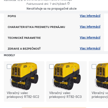
RamiRisk 10%
Fakturované dni: 7 dní/týždeň
Nevzťahuje sa na propagačné akcie
Viac informácií
POPIS
Viac informácií
CHARAKTERISTIKA PREDMETU PRENÁJMU
Viac informácií
TECHNICKÉ PARAMETRE
Viac informácií
ZDRAVIE A BEZPEČNOSŤ
MODELY
Dodaj produkt Vibračný valec priekopový RT82-SC2 do porównania
Dodaj produkt Vibračný valec priekop
Dodaj prod
Vibračný valec
Vibračný valec
Vibračný v
priekopový RT82-SC2
priekopový RT82-SC3
priekopov