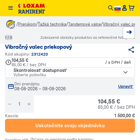
/
/
/
/
Prenájom
Ťažká technika
Tandemové valce
Vibračný valec pri
1 / 5
Zobrazené obrázky produktov sú referenčné fotografie
Vibračný valec priekopový
Kód skupiny:
2312420
104,55 €
/ s DPH / deň
85,00 € / bez DPH
Skontrolovať dostupnosť
Vyberte pobočku
Dni prenájmu
Upraviť
08-08-2026
–
08-08-2026
104,55 €
85,00 € / bez DPH
1 500,00 €
Kaucia:
Uskutočnite svoju objednávku
·
Cena za prenájom podľa katalógu