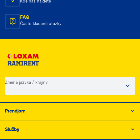
Kde nás nájdete
FAQ
Často kladené otázky
Zmena jazyka / krajiny
Prenájom
Služby