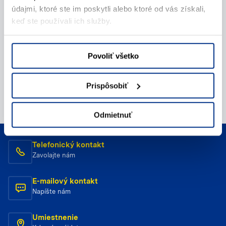
údajmi, ktoré ste im poskytli alebo ktoré od vás získali,
keď ste používali ich služby.
Povoliť všetko
Prispôsobiť
Odmietnuť
Telefonický kontakt
Zavolajte nám
E-mailový kontakt
Napíšte nám
Umiestnenie