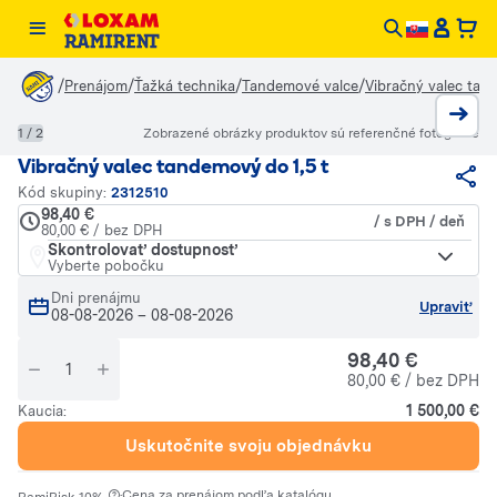
/
/
/
/
Prenájom
Ťažká technika
Tandemové valce
Vibračný valec tan
1 / 2
Zobrazené obrázky produktov sú referenčné fotografie
Vibračný valec tandemový do 1,5 t
Kód skupiny:
2312510
98,40 €
/ s DPH / deň
80,00 € / bez DPH
Skontrolovať dostupnosť
Vyberte pobočku
Dni prenájmu
Upraviť
08-08-2026
–
08-08-2026
98,40 €
80,00 € / bez DPH
1 500,00 €
Kaucia:
Uskutočnite svoju objednávku
·
Cena za prenájom podľa katalógu