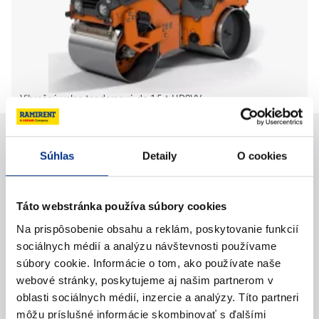
Vibračný valec tandemový do 1,5 t HD8VV
Potrebujete pomoc?
Súhlas
Detaily
O cookies
Kontaktujte nás
Táto webstránka používa súbory cookies
Na prispôsobenie obsahu a reklám, poskytovanie funkcií
Zavolajte nám
sociálnych médií a analýzu návštevnosti používame
súbory cookie. Informácie o tom, ako používate naše
Napíšte nám (e-mail)
webové stránky, poskytujeme aj našim partnerom v
oblasti sociálnych médií, inzercie a analýzy. Títo partneri
môžu príslušné informácie skombinovať s ďalšími