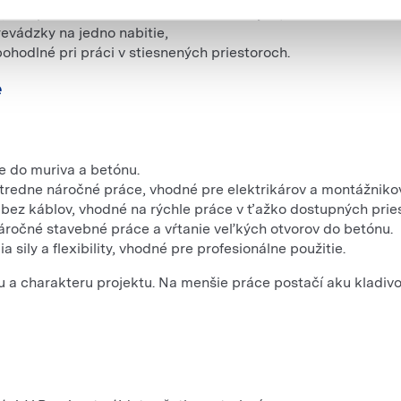
 kúpa vlastného zariadenia efektívnejšia,
vádzky na jedno nabitie,
ohodlné pri práci v stiesnených priestoroch.
e
e do muriva a betónu.
stredne náročné práce, vhodné pre elektrikárov a montážnikov
 bez káblov, vhodné na rýchle práce v ťažko dostupných prie
náročné stavebné práce a vŕtanie veľkých otvorov do betónu.
 sily a flexibility, vhodné pre profesionálne použitie.
 a charakteru projektu. Na menšie práce postačí aku kladivo