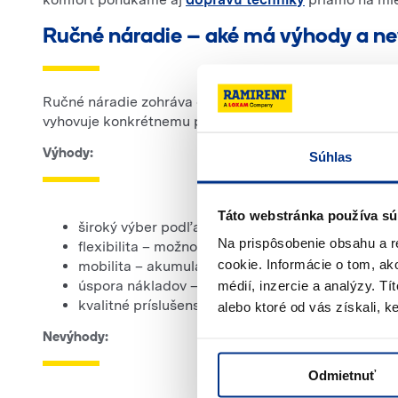
Ručné náradie – aké má výhody a n
Ručné náradie zohráva dôležitú úlohu pri stavebných 
vyhovuje konkrétnemu projektu.
Výhody:
Súhlas
Táto webstránka používa sú
široký výber podľa náročnosti práce – od ľahšíc
Na prispôsobenie obsahu a r
flexibilita – možnosť prispôsobiť výkon konkrét
cookie. Informácie o tom, ak
mobilita – akumulátorové modely umožňujú prácu 
úspora nákladov – prenájom je ekonomickejší než i
médií, inzercie a analýzy. Tí
kvalitné príslušenstvo (adaptéry, vrtáky rôznych 
alebo ktoré od vás získali, ke
Nevýhody:
Odmietnuť