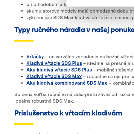
pri dlhodobom a každodennom používaní môže byť
akumulátorové modely majú obmedzenú dobu pre
výkonnejšie SDS Max kladivá sú ťažšie a menej p
Typy ručného náradia v našej ponuk
Vŕtačky
– univerzálne zariadenia na bežné vŕtani
Kladivá vŕtacie SDS Plus
– ideálne na presné a 
Aku kladivá vŕtacie SDS Plus
– mobilné riešenie
Kladivá vŕtacie SDS Max
– robustné stroje pre 
Aku kladivá kombinované SDS Max
– kombinácia
Správna voľba ručného náradia preto závisí od rozsahu
ideálne robustné SDS Max.
Príslušenstvo k vŕtacím kladivám