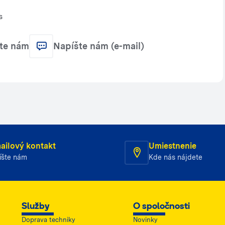
s
jte nám
Napíšte nám (e-mail)
ailový kontakt
Umiestnenie
íšte nám
Kde nás nájdete
Služby
O spoločnosti
Doprava techniky
Novinky