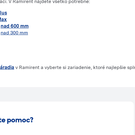
ráci. V Ramirent nájdete všetko potrebné:
lus
Max
/
nad 600 mm
/
nad 300 mm
áradia
v Ramirent a vyberte si zariadenie, ktoré najlepšie spl
te pomoc?