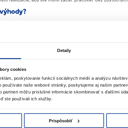
evýhody?
aj montážnych prácach. Vďaka rôznym typom a veľkostiam si m
Detaily
bory cookies
h aku kladív SDS Plus až po robustné SDS Max,
eklám, poskytovanie funkcií sociálnych médií a analýzu návšte
nemu projektu,
o používate naše webové stránky, poskytujeme aj našim partner
aj bez elektrickej siete,
nvestícia do drahého stroja, ktorý sa využije len príležitostn
to partneri môžu príslušné informácie skombinovať s ďalšími údaj
dĺžok) zaručuje presné a efektívne vŕtanie.
ď ste používali ich služby.
Prispôsobiť