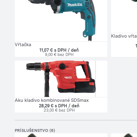
Kladivo vŕt
Vŕtačka
11,07 € s DPH / deň
9,00 € bez DPH
Aku kladivo kombinované SDSmax
28,29 € s DPH / deň
23,00 € bez DPH
PRÍSLUŠENSTVO (6)