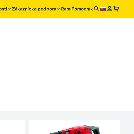
osti
Zákaznícka podpora
RamiPomocník