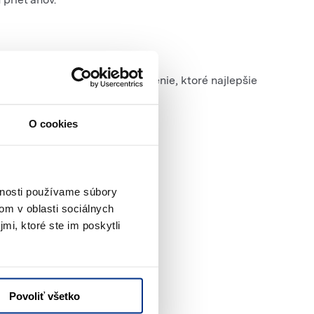
ožno zvoliť presne také riešenie, ktoré najlepšie
O cookies
vnosti používame súbory
om v oblasti sociálnych
e,
mi, ktoré ste im poskytli
Povoliť všetko