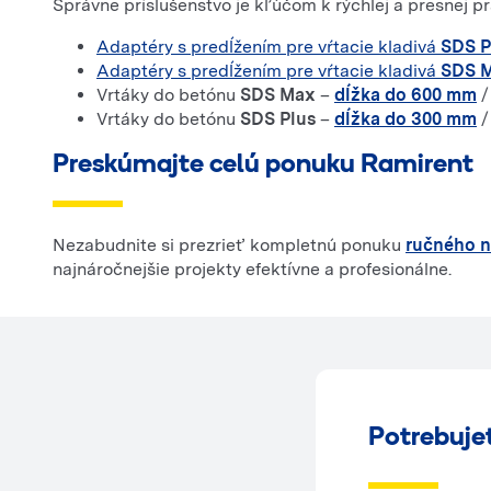
Správne príslušenstvo je kľúčom k rýchlej a presnej p
Adaptéry s predĺžením pre vŕtacie kladivá
SDS P
Adaptéry s predĺžením pre vŕtacie kladivá
SDS 
Vrtáky do betónu
SDS Max
–
dĺžka do 600 mm
Vrtáky do betónu
SDS Plus
–
dĺžka do 300 mm
Preskúmajte celú ponuku Ramirent
Nezabudnite si prezrieť kompletnú ponuku
ručného n
najnáročnejšie projekty efektívne a profesionálne.
Potrebuje