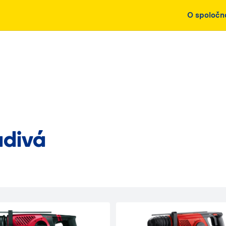
O spoločn
adivá