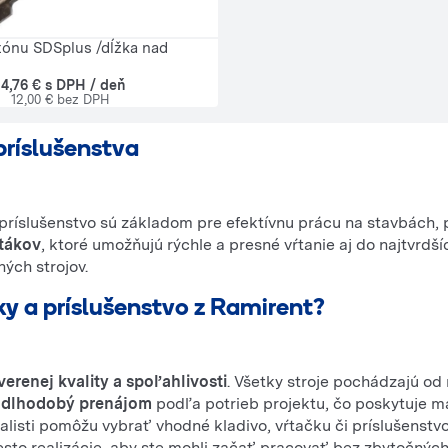
tónu SDSplus /dĺžka nad
14,76 € s DPH / deň
12,00 € bez DPH
príslušenstva
 príslušenstvo sú základom pre efektívnu prácu na stavbách, p
rtákov
, ktoré umožňujú rýchle a presné vŕtanie aj do najtvrdš
ých strojov.
čky a príslušenstvo z Ramirent?
verenej kvality a spoľahlivosti
. Všetky stroje pochádzajú o
 dlhodobý prenájom
podľa potrieb projektu, čo poskytuje max
listi pomôžu vybrať vhodné kladivo, vŕtačku či príslušenstv
sto realizácie, aby ste mohli začať pracovať bez zbytočných