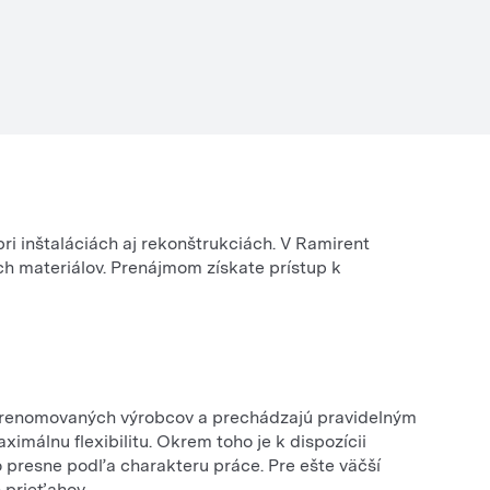
ri inštaláciách aj rekonštrukciách. V Ramirent
ích materiálov. Prenájmom získate prístup k
d renomovaných výrobcov a prechádzajú pravidelným
imálnu flexibilitu. Okrem toho je k dispozícii
o presne podľa charakteru práce. Pre ešte väčší
 prieťahov.