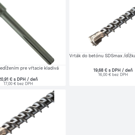
Vrták do betónu SDSmax /dĺž
edĺžením pre vŕtacie kladivá
19,68 € s DPH / deň
16,00 € bez DPH
20,91 € s DPH / deň
17,00 € bez DPH