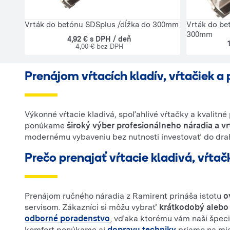
Vrták do betónu SDSplus /dĺžka do 300mm
Vrták do be
300mm
4,92 € s DPH / deň
4,00 € bez DPH
Prenájom vŕtacích kladív, vŕtačiek a 
Výkonné vŕtacie kladivá, spoľahlivé vŕtačky a kvalitné
ponúkame
široký výber profesionálneho náradia a v
modernému vybaveniu bez nutnosti investovať do drah
Prečo prenajať vŕtacie kladivá, vŕta
Prenájom ručného náradia z Ramirent prináša istotu
o
servisom. Zákazníci si môžu vybrať
krátkodobý alebo
odborné poradenstvo
, vďaka ktorému vám naši špecia
komfort ponúkame aj
dopravu techniky
priamo na mie