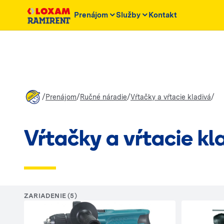
Prenájom
Služby
Kontakt
/
/
/
/
Prenájom
Ručné náradie
Vŕtačky a vŕtacie kladivá
Vŕtačky a vŕtacie kl
ZARIADENIE (5)