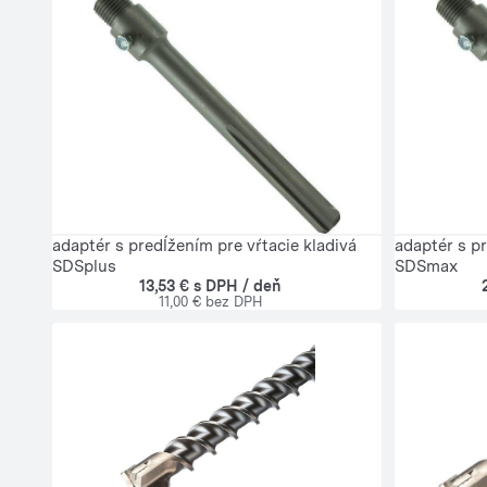
adaptér s predĺžením pre vŕtacie kladivá
adaptér s pr
SDSplus
SDSmax
13,53 € s DPH / deň
11,00 € bez DPH