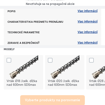
Nevzťahuje sa na propagačné akcie
Viac informácií
POPIS
Viac informácií
CHARAKTERISTIKA PREDMETU PRENÁJMU
Viac informácií
TECHNICKÉ PARAMETRE
Viac informácií
ZDRAVIE A BEZPEČNOSŤ
MODELY
Dodaj produkt Vrták Ø18 /celk. dĺžka nad 600mm SDSmax do porów
Dodaj produkt Vrták Ø20 /celk. dĺžka
Dodaj prod
Vrták Ø18 /celk. dĺžka
Vrták Ø20 /celk. dĺžka
Vrták Ø28 /
nad 600mm SDSmax
nad 600mm SDSmax
nad 600m
Vyberte produkty na porovnanie