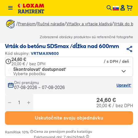
/
/
/
/
Prenájom
Ručné náradie
Vŕtačky a vŕtacie kladivá
Vrták do be
Zobrazené obrázky produktov sú referenčné fotografie
Vrták do betónu SDSmax /dĺžka nad 600mm
Kód skupiny:
VRTMAXN600
24,60 €
/ s DPH / deň
20,00 € / bez DPH
Skontrolovať dostupnosť
Vyberte pobočku
Dni prenájmu
Upraviť
07-08-2026
–
07-08-2026
24,60 €
20,00 € / bez DPH
Uskutočnite svoju objednávku
·
Cena za prenájom podľa katalógu
RamiRisk 10%
Fakturované dni: 7 dní/týždeň