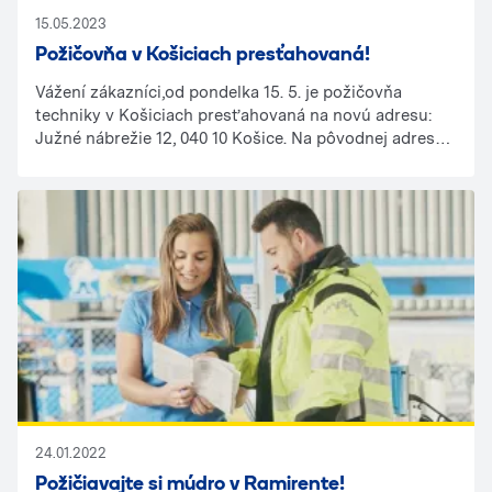
15.05.2023
Požičovňa v Košiciach presťahovaná!
Vážení zákazníci,od pondelka 15. 5. je požičovňa
techniky v Košiciach presťahovaná na novú adresu:
Južné nábrežie 12, 040 10 Košice. Na pôvodnej adrese
už nie je možné si techniku požičať alebo vrátiť
späť.Nová pobočka sa nachádza vo väčších a
moderných priestoroch a ponúka tak mnoho novej
techniky a mechanizácie. Pevne veríme, že v nových
priestoroch nám zachováte Vašu priazeň a budete sa k
nám vracať.Tím RAMIRENT
24.01.2022
Požičiavajte si múdro v Ramirente!