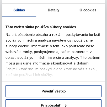
(v interiéry s použitím respirátora). pri vchode do
návštevu.Tím RAMIRENT
prevádzky si musia vstupujúce osoby aplikovať
Súhlas
Detaily
O cookies
dezinfekciu na ruky alebo použiť jednorazové
rukavice.počet zákazníkov v jednom okamihu nesmie
prekročiť koncentráciu jeden zákazník na 15 m²
Táto webstránka používa súbory cookies
predajnej plochyChránime Vás, Vašich blízkych aj
našich zamestnancov.Vyzkúšajte našu novú aplikáciu
Na prispôsobenie obsahu a reklám, poskytovanie funkcií
RamiOnline. Techniku si prenajmite ľahko, rýchlo a z
sociálnych médií a analýzu návštevnosti používame
21.12.2020
pohodlia Vášho domova.Viac tu:
súbory cookie. Informácie o tom, ako používate naše
https://ramionline.ramirent.sk/Ďakujeme, že nám to
Fungujeme podľa aktuálného nariadenia
webové stránky, poskytujeme aj našim partnerom v
pomáhate zvládnuť.Team RAMIRENT
vlády!
oblasti sociálnych médií, inzercie a analýzy. Títo partneri
Vážení zákazníci,v súvislosti s aktuálnym nariadením
môžu príslušné informácie skombinovať s ďalšími
vlády sme prijali nižšie uvedené opatrenia.Od 21. 12.
údajmi, ktoré ste im poskytli alebo ktoré od vás získali,
2020 budú naše pobočky fungovať v súlade s novými
keď ste používali ich služby.
opatreniami:pre všetkých zákazníkov máme
pripravené výdajné vonkajšie bezkontaktné zóny;
objednávky a rezervácie prostredníctvom našej e-
Povoliť všetko
shopovej aplikácie RamiOnline, sú vybavované bez
obmedzenia pre všetkých.Ďakujeme za pochopenie a
zachovanie priazne.Tím spoločnosti RAMIRENT spol. s
Prispôsobiť