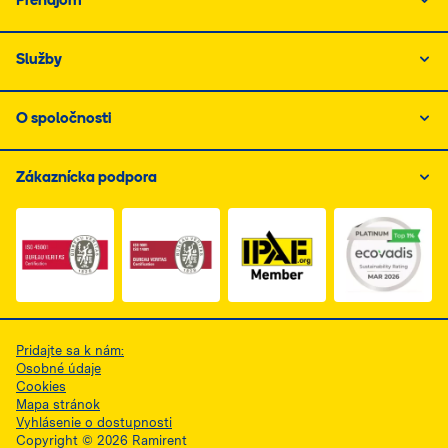
Prenájom
Služby
O spoločnosti
Zákaznícka podpora
Link do dokumentu PDF z certyfikatem ISO 1, otwiera s
Link do dokumentu PDF z certyfikatem I
Link do dokumentu PDF z
Pridajte sa k nám:
Osobné údaje
Cookies
Mapa stránok
Vyhlásenie o dostupnosti
Copyright © 2026 Ramirent