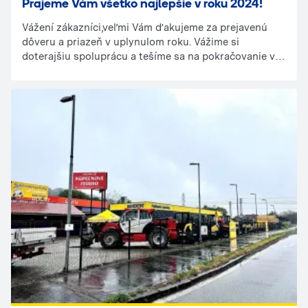
Prajeme Vám všetko najlepšie v roku 2024!
Vážení zákazníci,veľmi Vám ďakujeme za prejavenú
dôveru a priazeň v uplynulom roku. Vážime si
doterajšiu spoluprácu a tešíme sa na pokračovanie v
roku 2024.Sme tu pre Vás každý všedný deň od 7 do 16
hod.Všetky informácie o našich pobočkách nájdete
tu:https://www.ramirent.sk/kontakt?lang=SKNeváhajte
nás kontaktovať sme pripravení Vám pomôcť so
všetkými požiadavkami.Tím RAMIRENT