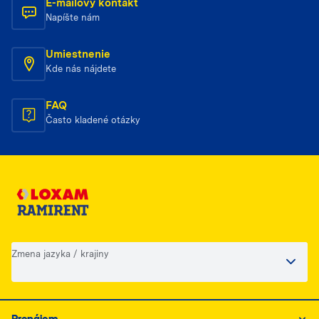
E-mailový kontakt
Napíšte nám
Umiestnenie
Kde nás nájdete
FAQ
Často kladené otázky
Zmena jazyka / krajiny