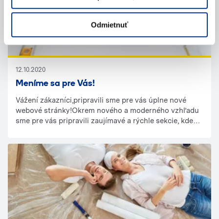
r.o.
Odmietnuť
12.10.2020
Meníme sa pre Vás!
Vážení zákazníci,pripravili sme pre vás úplne nové
webové stránky!Okrem nového a moderného vzhľadu
sme pre vás pripravili zaujímavé a rýchle sekcie, kde
nájdete veľa užitočných informácií.Čo sa zmenilo?
Techniku ​​je možné filtrovať podľa použitia a typu
práce, ktorú s ňou chcete vykonať, alebo podľa
jednotlivých produktov.Zároveň u nás uvidíte novú
techniku, ktorú sme pre vás pripravili.Novinkou je
prezentácia najobľúbenejších strojov.Máme rozšírenú
ponuku služieb.Ľahké vyhľadávanie pobočiek priamo v
mapách.Rýchle kontaktovanie pobočiek
prostredníctvom formulárov a mnoho ďalších