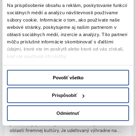
Na prispôsobenie obsahu a reklám, poskytovanie funkcií
Vážení zákazníci,v súvislosti s nariadením vlády
sociálnych médií a analýzu návštevnosti používame
prosíme o dodržiavanie nasledujúcich hygienických
súbory cookie. Informácie o tom, ako používate naše
opatreniach:vstup a pobyt vo vonkajších aj
webové stránky, poskytujeme aj našim partnerom v
vnútorných priestoroch prevádzky bude umožnený
len osobám s prekrytými hornými dýchacími cestami
oblasti sociálnych médií, inzercie a analýzy. Títo partneri
(v interiéry s použitím respirátora). pri vchode do
môžu príslušné informácie skombinovať s ďalšími
prevádzky si musia vstupujúce osoby aplikovať
údajmi, ktoré ste im poskytli alebo ktoré od vás získali,
dezinfekciu na ruky alebo použiť jednorazové
keď ste používali ich služby.
rukavice.počet zákazníkov v jednom okamihu nesmie
prekročiť koncentráciu jeden zákazník na 15 m²
predajnej plochyChránime Vás, Vašich blízkych aj
Povoliť všetko
našich zamestnancov.Vyzkúšajte našu novú aplikáciu
RamiOnline. Techniku si prenajmite ľahko, rýchlo a z
pohodlia Vášho domova.Viac tu:
Prispôsobiť
https://ramionline.ramirent.sk/Ďakujeme, že nám to
14.01.2026
pomáhate zvládnuť.Team RAMIRENT
Získali sme ocenenie Great Place To Work®
Odmietnuť
Certifikát Great Place To Work® je považovaný za
jedno z najvýznamnejších medzinárodných uznaní v
oblasti firemnej kultúry. Je udeľovaný výhradne na