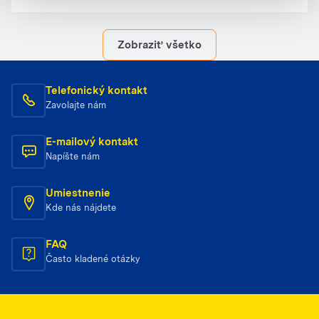
základe toho, ako zamestnanci vnímajú svoje
pracovisko a akú dôveru majú vo vedenie spoločnosti,
férovosť odmeňovania či možnosti rastu. Ramirent
Zobraziť všetko
dlhodobo usiluje o vytváranie priateľskej atmosféry,
otvorenej komunikácie a možností pre rozvoj, čo sa
odráža aj v tejto úspešnej certifikácii.
Telefonický kontakt
Zavolajte nám
E-mailový kontakt
Napíšte nám
Umiestnenie
Kde nás nájdete
FAQ
Často kladené otázky