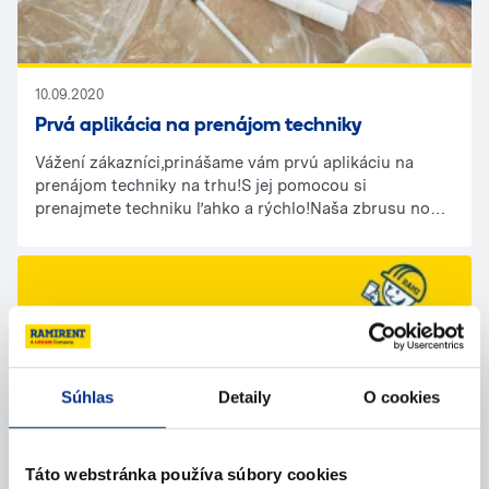
10.09.2020
Prvá aplikácia na prenájom techniky
Vážení zákazníci,prinášame vám prvú aplikáciu na
prenájom techniky na trhu!S jej pomocou si
prenajmete techniku ľahko a rýchlo!Naša zbrusu nová
aplikácia vám ponúka množstvo výhod:online
objednávky z vašich domovov 24/7;online sledovanie
dostupnosti techniky;zľavy po zaregistrovaní do
aplikácie;informácie, manuály o technike všetko na
jednom mieste.Neváhajte a objednávajte si techniku
výhodne a pohodlne, čo najskôr.Vyskúšajte ju priamo
tu https://ramionline.ramirent.sk/Ako bonus získate
zľavu 25% na prvú objednávku malej mechanizácie.tím
Súhlas
Detaily
O cookies
Ramirent
19.04.2021
Táto webstránka používa súbory cookies
Máme opäť otvorené pobočky!