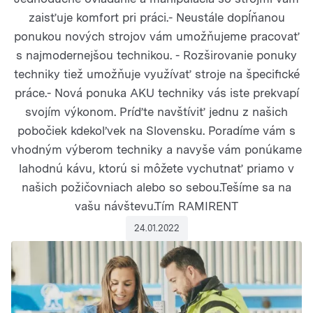
zaisťuje komfort pri práci.- Neustále dopĺňanou
ponukou nových strojov vám umožňujeme pracovať
s najmodernejšou technikou. - Rozširovanie ponuky
techniky tiež umožňuje využívať stroje na špecifické
práce.- Nová ponuka AKU techniky vás iste prekvapí
svojím výkonom. Príďte navštíviť jednu z našich
pobočiek kdekoľvek na Slovensku. Poradíme vám s
vhodným výberom techniky a navyše vám ponúkame
lahodnú kávu, ktorú si môžete vychutnať priamo v
našich požičovniach alebo so sebou.Tešíme sa na
vašu návštevu.Tím RAMIRENT
24.01.2022