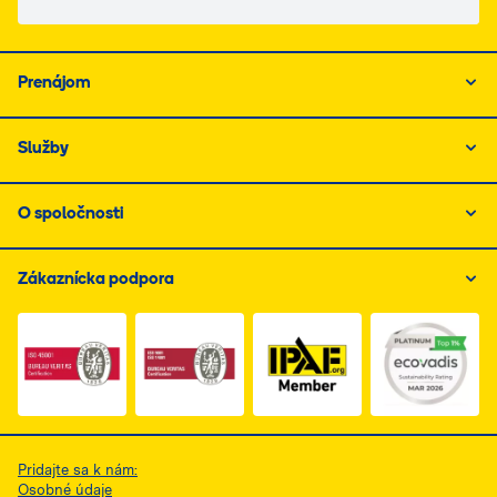
Prenájom
Služby
O spoločnosti
Zákaznícka podpora
Link do dokumentu PDF z certyfikatem ISO 1, otwiera s
Link do dokumentu PDF z certyfikatem I
Link do dokumentu PDF z
Pridajte sa k nám:
Osobné údaje