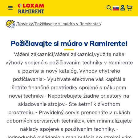
/
/
/
Novinky
Požičiavajte si múdro v Ramirente!
Požičiavajte si múdro v Ramirente!
Vážení zákazníci,Vážení zákazníci,využite naše
výhody spojené s požičiavaním techniky v Ramirente
a pozrite si nový katalóg. Výhody chytrého
požičiavania:- Využívate efektívne váš kapitál a
šetríte finančné prostriedky spojené s nákupom
novej techniky.- Nepotrebujete žiadne priestory na
skladovanie strojov.- Ste šetrní k životnom
prostrediu. - Pravidelný servis prenecháte v rukách
odborných servisných technikov, čím minimalizujete
náklady spojené s používaním techniky. -
Jednoduché ovládanie a manipulácia so strojmi vám