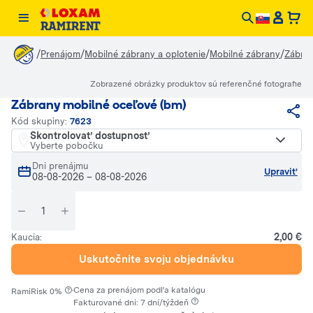
/
/
/
/
Prenájom
Mobilné zábrany a oplotenie
Mobilné zábrany
Zábran
Zobrazené obrázky produktov sú referenčné fotografie
Zábrany mobilné oceľové (bm)
Kód skupiny:
7623
Skontrolovať dostupnosť
Vyberte pobočku
Dni prenájmu
Upraviť
08-08-2026
–
08-08-2026
2,00 €
Kaucia:
Uskutočnite svoju objednávku
·
Cena za prenájom podľa katalógu
RamiRisk 0%
Fakturované dni: 7 dní/týždeň