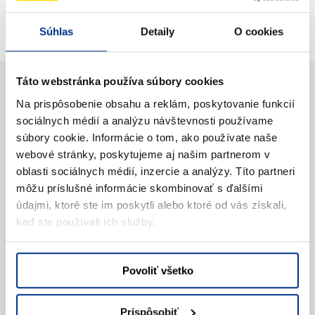
Súhlas
Detaily
O cookies
Zostava ocelových mobilných zábran Betafence C2
Táto webstránka používa súbory cookies
Potrebujete pomoc?
Na prispôsobenie obsahu a reklám, poskytovanie funkcií
sociálnych médií a analýzu návštevnosti používame
súbory cookie. Informácie o tom, ako používate naše
Kontaktujte nás
webové stránky, poskytujeme aj našim partnerom v
oblasti sociálnych médií, inzercie a analýzy. Títo partneri
môžu príslušné informácie skombinovať s ďalšími
Zavolajte nám
údajmi, ktoré ste im poskytli alebo ktoré od vás získali,
keď ste používali ich služby.
Napíšte nám (e-mail)
Povoliť všetko
Prispôsobiť