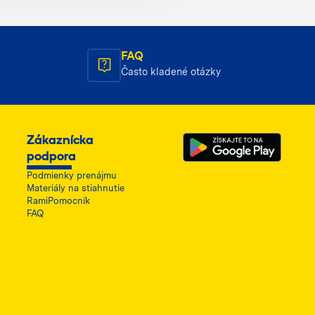
FAQ
Často kladené otázky
Zákaznícka
podpora
Podmienky prenájmu
Materiály na stiahnutie
RamiPomocník
FAQ