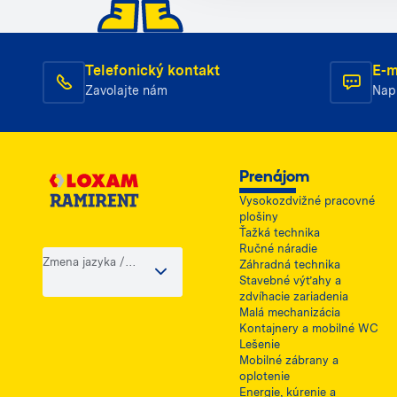
Telefonický kontakt
E-m
Zavolajte nám
Nap
Prenájom
Vysokozdvižné pracovné
plošiny
Ťažká technika
Ručné náradie
Zmena jazyka /
Záhradná technika
krajiny
Stavebné výťahy a
zdvíhacie zariadenia
Malá mechanizácia
Kontajnery a mobilné WC
Lešenie
Mobilné zábrany a
oplotenie
Energie, kúrenie a