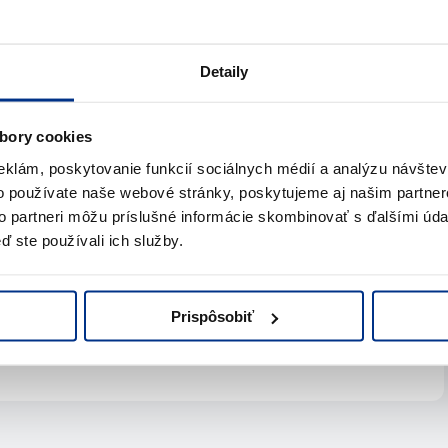
22,00 € bez DPH
Detaily
bory cookies
eklám, poskytovanie funkcií sociálnych médií a analýzu návšte
te pomoc?
o používate naše webové stránky, poskytujeme aj našim partner
to partneri môžu príslušné informácie skombinovať s ďalšími údaj
ď ste používali ich služby.
s
Prispôsobiť
jte nám
Napíšte nám (e-mail)