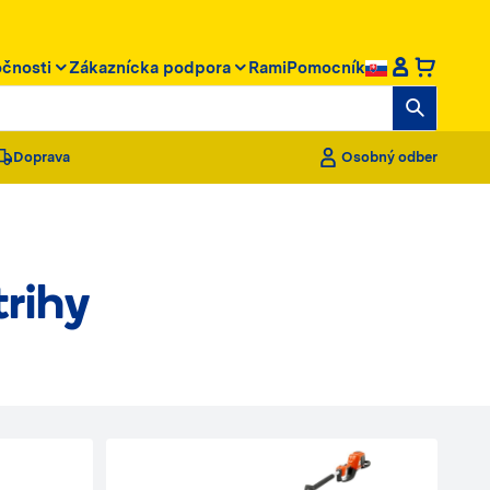
očnosti
Zákaznícka podpora
RamiPomocník
Doprava
Osobný odber
trihy