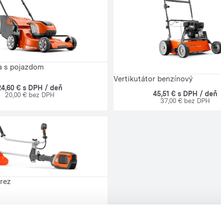
a s pojazdom
Vertikutátor benzínový
24,60 € s DPH / deň
45,51 € s DPH / deň
20,00 € bez DPH
37,00 € bez DPH
rez
27,06 € s DPH / deň