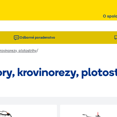
O spol
Odborné poradenstvo
/
rovinorezy, plotostrihy
ry, krovinorezy, plotos