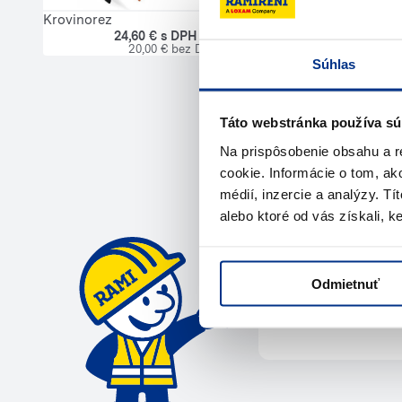
Krovinorez
24,60 € s DPH / deň
20,00 € bez DPH
Súhlas
Táto webstránka používa sú
Na prispôsobenie obsahu a r
Potrebuje
cookie. Informácie o tom, ak
médií, inzercie a analýzy. Tí
alebo ktoré od vás získali, ke
Kontaktujte ná
Odmietnuť
Zavola