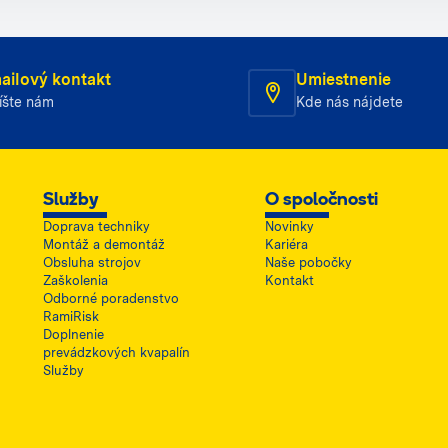
ailový kontakt
Umiestnenie
íšte nám
Kde nás nájdete
Služby
O spoločnosti
Doprava techniky
Novinky
Montáž a demontáž
Kariéra
Obsluha strojov
Naše pobočky
Zaškolenia
Kontakt
Odborné poradenstvo
RamiRisk
Doplnenie
prevádzkových kvapalín
Služby