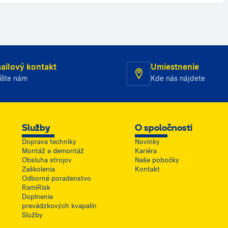
ailový kontakt
Umiestnenie
íšte nám
Kde nás nájdete
Služby
O spoločnosti
Doprava techniky
Novinky
Montáž a demontáž
Kariéra
Obsluha strojov
Naše pobočky
Zaškolenia
Kontakt
Odborné poradenstvo
RamiRisk
Doplnenie
prevádzkových kvapalín
Služby