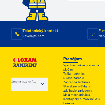
Telefonický kontakt
E-m
Zavolajte nám
Nap
Prenájom
Vysokozdvižné pracovné
plošiny
Ťažká technika
Ručné náradie
Zmena jazyka /
Záhradná technika
krajiny
Stavebné výťahy a
zdvíhacie zariadenia
Malá mechanizácia
Kontajnery a mobilné WC
Lešenie