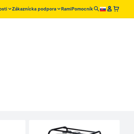
osti
Zákaznícka podpora
RamiPomocník