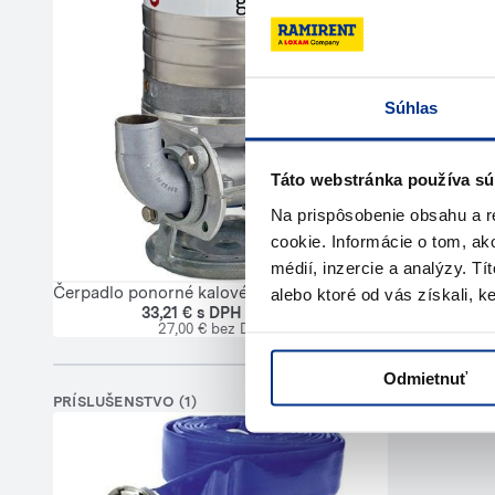
Súhlas
Čerpadlo po
Táto webstránka používa sú
Na prispôsobenie obsahu a r
cookie. Informácie o tom, ak
médií, inzercie a analýzy. Tí
Čerpadlo ponorné kalové do 999 l/min
alebo ktoré od vás získali, ke
33,21 € s DPH / deň
27,00 € bez DPH
Odmietnuť
PRÍSLUŠENSTVO (1)