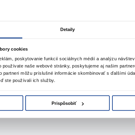
Detaily
norné na nízku hladinu
bory cookies
eklám, poskytovanie funkcií sociálnych médií a analýzu návšte
25,83 € s DPH / deň
o používate naše webové stránky, poskytujeme aj našim partner
21,00 € bez DPH
to partneri môžu príslušné informácie skombinovať s ďalšími údaj
ď ste používali ich služby.
Prispôsobiť