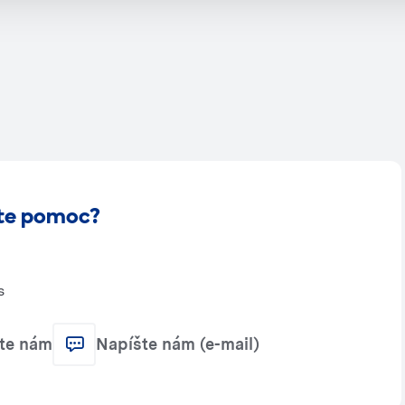
te pomoc?
s
jte nám
Napíšte nám (e-mail)