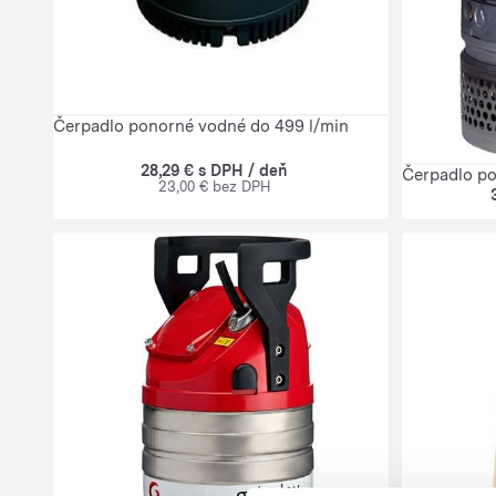
Čerpadlo ponorné vodné do 499 l/min
28,29 € s DPH / deň
Čerpadlo po
23,00 € bez DPH