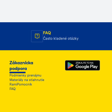
FAQ
Často kladené otázky
Zákaznícka
podpora
Podmienky prenájmu
Materiály na stiahnutie
RamiPomocník
FAQ