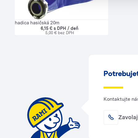
hadica hasičská 20m
6,15 € s DPH / deň
5,00 € bez DPH
Potrebuje
Kontaktujte ná
Zavola