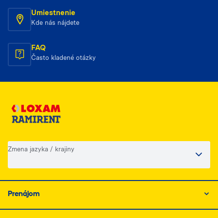
Umiestnenie
Kde nás nájdete
FAQ
Často kladené otázky
Zmena jazyka / krajiny
Prenájom