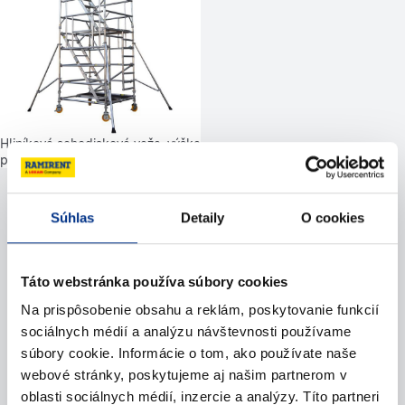
Hliníková schodisková veža, výška
podlahy do 12,3 m
Súhlas
Detaily
O cookies
Potrebujete pomoc?
Táto webstránka používa súbory cookies
Kontaktujte nás
Na prispôsobenie obsahu a reklám, poskytovanie funkcií
sociálnych médií a analýzu návštevnosti používame
Zavolajte nám
súbory cookie. Informácie o tom, ako používate naše
webové stránky, poskytujeme aj našim partnerom v
Napíšte nám (e-mail)
oblasti sociálnych médií, inzercie a analýzy. Títo partneri