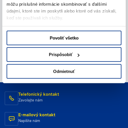
môžu príslušné informácie skombinovať s ďalšími
údajmi, ktoré ste im poskytli alebo ktoré od vás získali,
keď ste používali ich služby.
Povoliť všetko
Prispôsobiť
Odmietnuť
Telefonický kontakt
Zavolajte nám
E-mailový kontakt
Napíšte nám