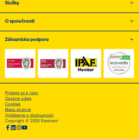
Služby
O spoločnosti
Zákaznícka podpora
Link do dokumentu PDF z certyfikatem ISO 1, otwiera s
Link do dokumentu PDF z certyfikatem I
Link do dokumentu PDF z
Pridajte sa k nám:
Osobné údaje
Cookies
Mapa stránok
Vyhlásenie o dostupnosti
Copyright © 2026 Ramirent