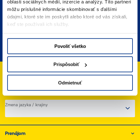
Napíšte nám
oblasti sociálnych médií, inzercie a analýzy. Títo partneri
môžu príslušné informácie skombinovať s ďalšími
údajmi, ktoré ste im poskytli alebo ktoré od vás získali,
Umiestnenie
Kde nás nájdete
keď ste používali ich služby.
FAQ
Povoliť všetko
Často kladené otázky
Prispôsobiť
Odmietnuť
Zmena jazyka / krajiny
Prenájom