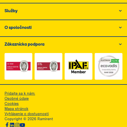
Služby
O spoločnosti
Zákaznícka podpora
Link do dokumentu PDF z certyfikatem ISO 1, otwiera s
Link do dokumentu PDF z certyfikatem I
Link do dokumentu PDF z
Pridajte sa k nám:
Osobné údaje
Cookies
Mapa stránok
Vyhlásenie o dostupnosti
Copyright © 2026 Ramirent