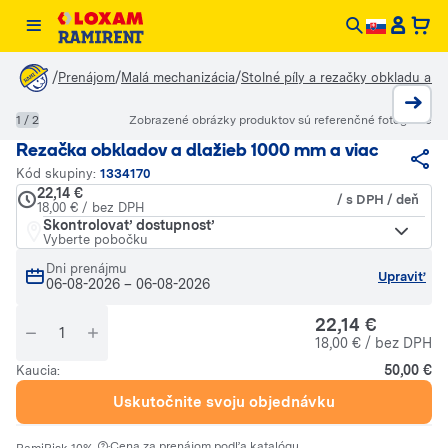
/
/
/
Prenájom
Malá mechanizácia
Stolné píly a rezačky obkladu a l
1 / 2
Zobrazené obrázky produktov sú referenčné fotografie
Rezačka obkladov a dlažieb 1000 mm a viac
Kód skupiny:
1334170
22,14 €
/ s DPH / deň
18,00 € / bez DPH
Skontrolovať dostupnosť
Vyberte pobočku
Dni prenájmu
Upraviť
06-08-2026
–
06-08-2026
22,14 €
18,00 € / bez DPH
50,00 €
Kaucia:
Uskutočnite svoju objednávku
·
Cena za prenájom podľa katalógu