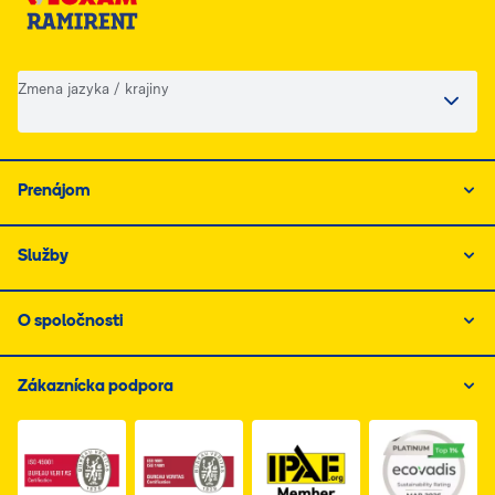
Zmena jazyka / krajiny
Prenájom
Služby
O spoločnosti
Zákaznícka podpora
Link do dokumentu PDF z certyfikatem ISO 1, otwiera s
Link do dokumentu PDF z certyfikatem I
Link do dokumentu PDF z