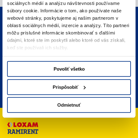
sociálnych médií a analýzu návštevnosti používame
súbory cookie. Informácie o tom, ako používate naše
webové stránky, poskytujeme aj našim partnerom v
Telefonický kontakt
oblasti sociálnych médií, inzercie a analýzy. Títo partneri
Zavolajte nám
môžu príslušné informácie skombinovať s ďalšími
údajmi, ktoré ste im poskytli alebo ktoré od vás získali,
E-mailový kontakt
keď ste používali ich služby.
Napíšte nám
Umiestnenie
Povoliť všetko
Kde nás nájdete
FAQ
Prispôsobiť
Často kladené otázky
Odmietnuť