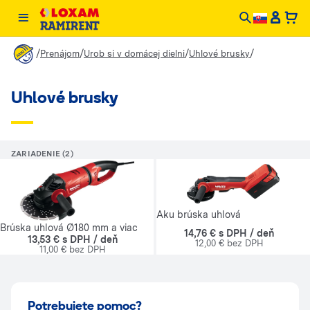
/
/
/
/
Prenájom
Urob si v domácej dielni
Uhlové brusky
Uhlové brusky
ZARIADENIE (2)
Aku brúska uhlová
Brúska uhlová Ø180 mm a viac
14,76 € s DPH / deň
13,53 € s DPH / deň
12,00 € bez DPH
11,00 € bez DPH
Potrebujete pomoc?