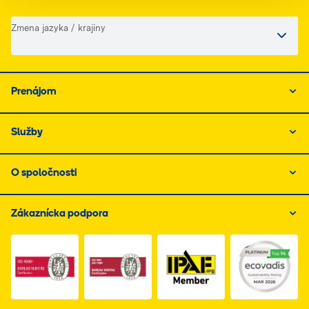
Zmena jazyka / krajiny
Prenájom
Služby
O spoločnosti
Zákaznícka podpora
Link do dokumentu PDF z certyfikatem ISO 1, otwiera s
Link do dokumentu PDF z certyfikatem I
Link do dokumentu PDF z