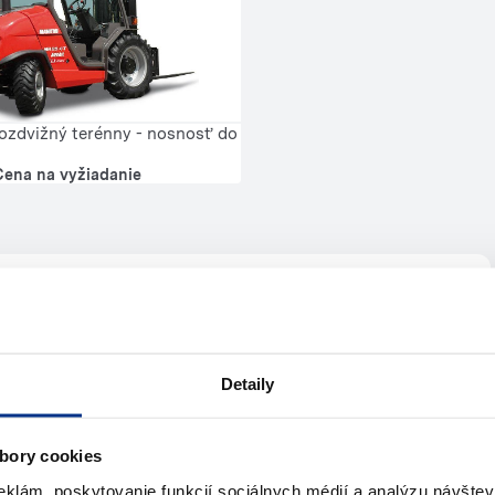
ozdvižný terénny - nosnosť do
Cena na vyžiadanie
te pomoc?
Detaily
s
bory cookies
jte nám
Napíšte nám (e-mail)
eklám, poskytovanie funkcií sociálnych médií a analýzu návšte