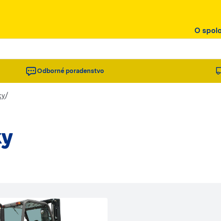
O spol
Odborné poradenstvo
/
ky
ky