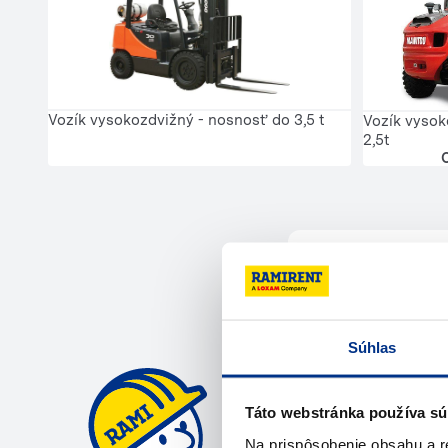
Vozík vysokozdvižný - nosnosť do 3,5 t
Vozík vysok
2,5t
Potrebuje
Súhlas
Kontaktujte ná
Táto webstránka používa sú
Zavola
Na prispôsobenie obsahu a r