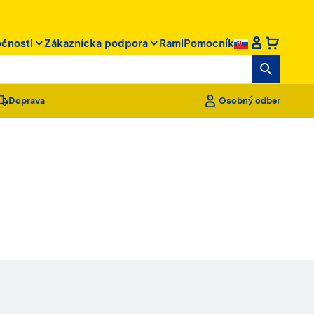
očnosti
Zákaznícka podpora
RamiPomocník
Doprava
Osobný odber