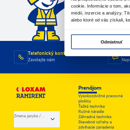
cookie. Informácie o tom, ak
médií, inzercie a analýzy. Tí
alebo ktoré od vás získali, ke
Odmietnuť
Telefonický kontakt
E-m
Zavolajte nám
Nap
Prenájom
Vysokozdvižné pracovné
plošiny
Ťažká technika
Ručné náradie
Zmena jazyka /
Záhradná technika
krajiny
Stavebné výťahy a
zdvíhacie zariadenia