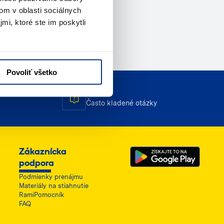
om v oblasti sociálnych
mi, ktoré ste im poskytli
Povoliť všetko
FAQ
Často kladené otázky
Zákaznícka
podpora
Podmienky prenájmu
Materiály na stiahnutie
RamiPomocník
FAQ