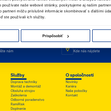
o používate naše webové stránky, poskytujeme aj našim partner
to partneri môžu príslušné informácie skombinovať s ďalšími údaj
ď ste používali ich služby.
Prispôsobiť
ailový kontakt
Umiestnenie
íšte nám
Kde nás nájdete
Služby
O spoločnosti
Doprava techniky
Novinky
Montáž a demontáž
Kariéra
Obsluha strojov
Naše pobočky
Zaškolenia
Kontakt
Odborné poradenstvo
RamiRisk
Doplnenie