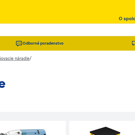
O spol
Odborné poradenstvo
/
ovacie náradie
e