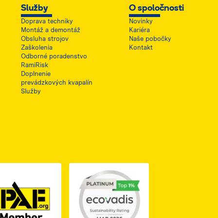
Služby
O spoločnosti
Doprava techniky
Novinky
Montáž a demontáž
Kariéra
Obsluha strojov
Naše pobočky
Zaškolenia
Kontakt
Odborné poradenstvo
RamiRisk
Doplnenie
prevádzkových kvapalín
Služby
1, otwiera się w nowej karcie
PDF z certyfikatem ISO 2, otwiera się w nowej karcie
Link do dokumentu PDF z certyfikatem IPAF, otwiera si