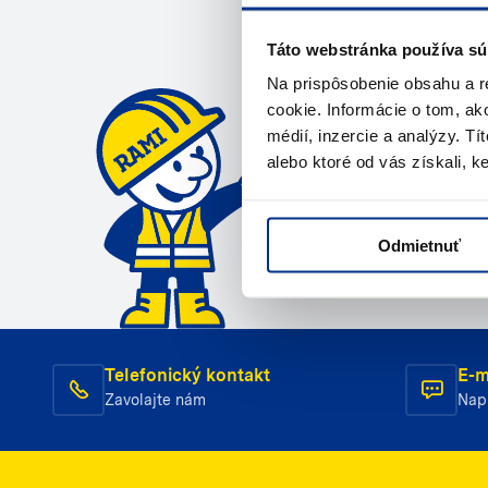
Potrebuje
Táto webstránka používa sú
Na prispôsobenie obsahu a r
Kontaktujte ná
cookie. Informácie o tom, ak
médií, inzercie a analýzy. Tí
Zavola
alebo ktoré od vás získali, ke
Odmietnuť
Telefonický kontakt
E-m
Zavolajte nám
Nap