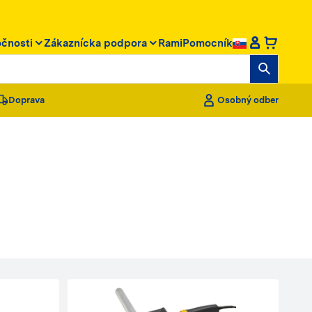
očnosti
Zákaznícka podpora
RamiPomocník
Doprava
Osobný odber