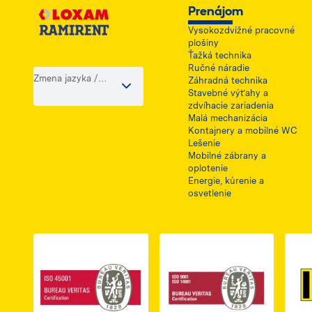
Prenájom
Vysokozdvižné pracovné
plošiny
Ťažká technika
Ručné náradie
Zmena jazyka /
Záhradná technika
krajiny
Stavebné výťahy a
zdvíhacie zariadenia
Malá mechanizácia
Kontajnery a mobilné WC
Lešenie
Mobilné zábrany a
oplotenie
Energie, kúrenie a
osvetlenie
Link do dokumentu PDF z certyfikatem ISO 
Link do dokumentu 