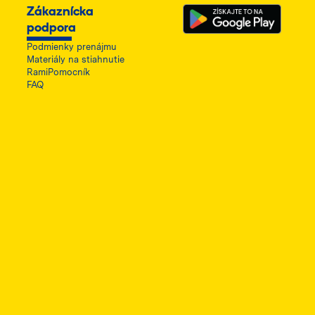
Zákaznícka
podpora
Podmienky prenájmu
Materiály na stiahnutie
RamiPomocník
FAQ
ę w nowej karcie