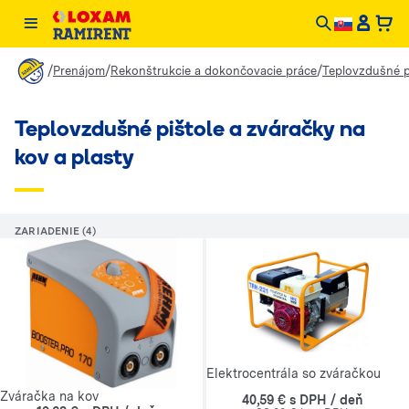
/
/
/
Prenájom
Rekonštrukcie a dokončovacie práce
Teplovzdušné pi
Teplovzdušné pištole a zváračky na
kov a plasty
ZARIADENIE (4)
Elektrocentrála so zváračkou
Zváračka na kov
40,59 € s DPH / deň