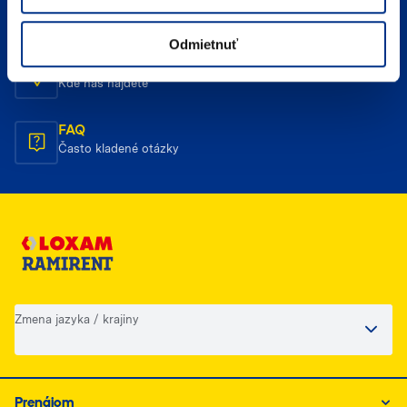
Napíšte nám
Odmietnuť
Umiestnenie
Kde nás nájdete
FAQ
Často kladené otázky
Zmena jazyka / krajiny
Prenájom