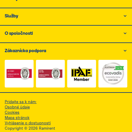
Služby
O spoločnosti
Zákaznícka podpora
Link do dokumentu PDF z certyfikatem ISO 1, otwiera s
Link do dokumentu PDF z certyfikatem I
Link do dokumentu PDF z
Pridajte sa k nám:
Osobné údaje
Cookies
Mapa stránok
Vyhlásenie o dostupnosti
Copyright © 2026 Ramirent