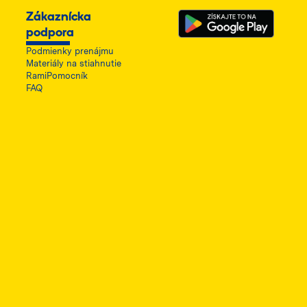
Zákaznícka
podpora
Podmienky prenájmu
Materiály na stiahnutie
RamiPomocník
FAQ
ę w nowej karcie