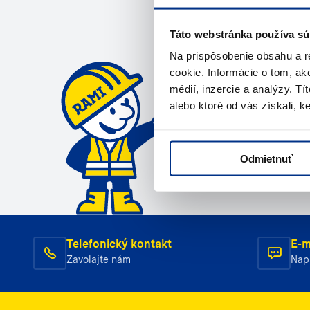
Potrebuje
Táto webstránka používa sú
Na prispôsobenie obsahu a r
Kontaktujte ná
cookie. Informácie o tom, ak
médií, inzercie a analýzy. Tí
Zavola
alebo ktoré od vás získali, ke
Odmietnuť
Telefonický kontakt
E-m
Zavolajte nám
Nap