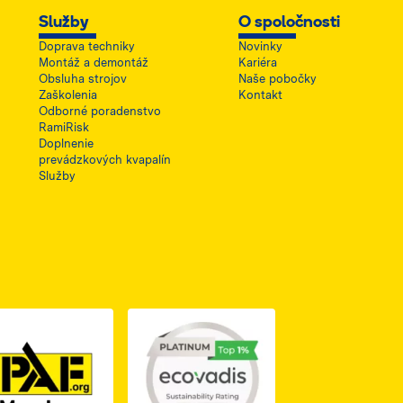
Služby
O spoločnosti
Doprava techniky
Novinky
Montáž a demontáž
Kariéra
Obsluha strojov
Naše pobočky
Zaškolenia
Kontakt
Odborné poradenstvo
RamiRisk
Doplnenie
prevádzkových kvapalín
Služby
1, otwiera się w nowej karcie
PDF z certyfikatem ISO 2, otwiera się w nowej karcie
Link do dokumentu PDF z certyfikatem IPAF, otwiera si