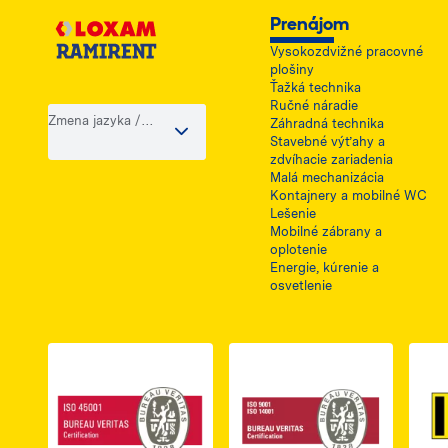
Prenájom
Vysokozdvižné pracovné
plošiny
Ťažká technika
Ručné náradie
Zmena jazyka /
Záhradná technika
krajiny
Stavebné výťahy a
zdvíhacie zariadenia
Malá mechanizácia
Kontajnery a mobilné WC
Lešenie
Mobilné zábrany a
oplotenie
Energie, kúrenie a
osvetlenie
Link do dokumentu PDF z certyfikatem ISO 
Link do dokumentu 