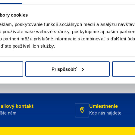
te pomoc?
bory cookies
eklám, poskytovanie funkcií sociálnych médií a analýzu návšte
s
o používate naše webové stránky, poskytujeme aj našim partner
to partneri môžu príslušné informácie skombinovať s ďalšími údaj
jte nám
Napíšte nám (e-mail)
ď ste používali ich služby.
Prispôsobiť
ailový kontakt
Umiestnenie
íšte nám
Kde nás nájdete