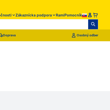
očnosti
Zákaznícka podpora
RamiPomocník
Doprava
Osobný odber