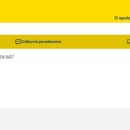
O spol
Odborné poradenstvo
/
 na suť