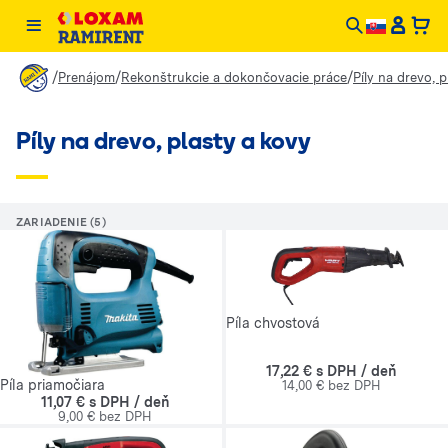
/
/
/
Prenájom
Rekonštrukcie a dokončovacie práce
Píly na drevo, 
Píly na drevo, plasty a kovy
ZARIADENIE (5)
Píla chvostová
17,22 € s DPH / deň
Píla priamočiara
14,00 € bez DPH
11,07 € s DPH / deň
9,00 € bez DPH