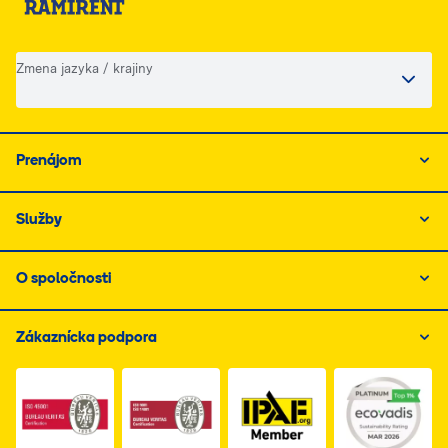
Zmena jazyka / krajiny
Prenájom
Služby
O spoločnosti
Zákaznícka podpora
Link do dokumentu PDF z certyfikatem ISO 1, otwiera s
Link do dokumentu PDF z certyfikatem I
Link do dokumentu PDF z