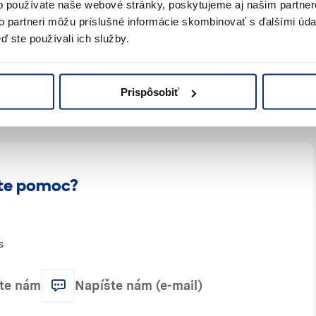
o používate naše webové stránky, poskytujeme aj našim partner
Cena na vyžiadanie
to partneri môžu príslušné informácie skombinovať s ďalšími údaj
ď ste používali ich služby.
matizácia
Cena na vyžiadanie
Prispôsobiť
te pomoc?
s
jte nám
Napíšte nám (e-mail)