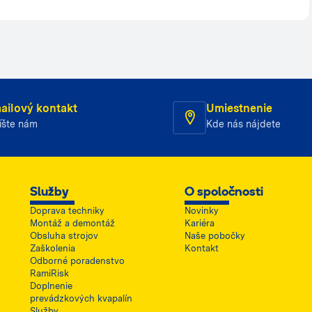
ailový kontakt
Umiestnenie
íšte nám
Kde nás nájdete
Služby
O spoločnosti
Doprava techniky
Novinky
Montáž a demontáž
Kariéra
Obsluha strojov
Naše pobočky
Zaškolenia
Kontakt
Odborné poradenstvo
RamiRisk
Doplnenie
prevádzkových kvapalín
Služby