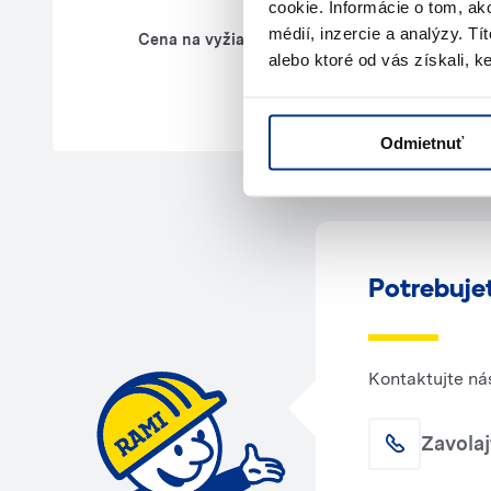
cookie. Informácie o tom, ak
médií, inzercie a analýzy. Tí
Cena na vyžiadanie
alebo ktoré od vás získali, ke
Mobilná kli
Odmietnuť
Potrebuje
Kontaktujte ná
Zavola