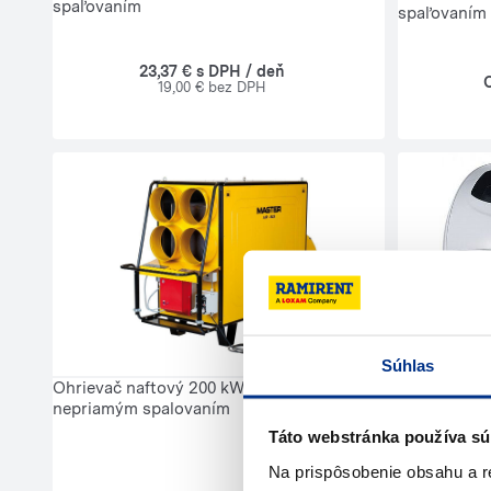
spaľovaním
spaľovaním
23,37 € s DPH / deň
19,00 € bez DPH
Súhlas
Ohrievač naftový 200 kW a viac s
nepriamým spalovaním
Táto webstránka používa sú
Na prispôsobenie obsahu a r