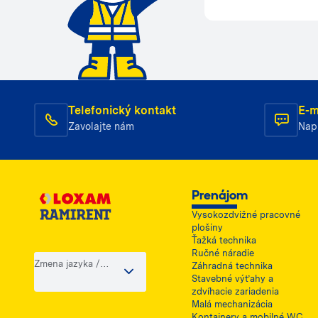
Telefonický kontakt
E-m
Zavolajte nám
Nap
Prenájom
Vysokozdvižné pracovné
plošiny
Ťažká technika
Ručné náradie
Zmena jazyka /
Záhradná technika
krajiny
Stavebné výťahy a
zdvíhacie zariadenia
Malá mechanizácia
Kontajnery a mobilné WC