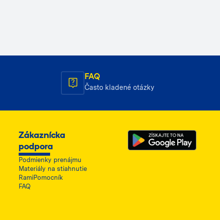
FAQ
Často kladené otázky
Zákaznícka
podpora
Podmienky prenájmu
Materiály na stiahnutie
RamiPomocník
FAQ