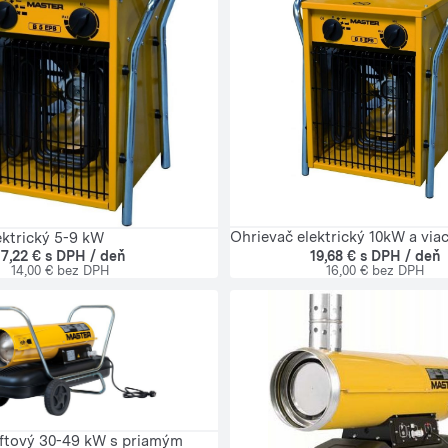
Ohrievač elektrický 10kW a via
ektrický 5-9 kW
19,68 € s DPH / deň
17,22 € s DPH / deň
16,00 € bez DPH
14,00 € bez DPH
ftový 30-49 kW s priamým