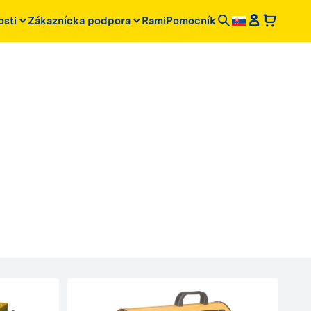
osti
Zákaznícka podpora
RamiPomocník