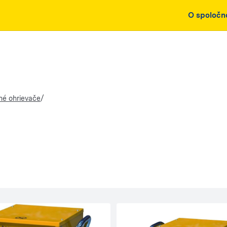
O spoločn
/
né ohrievače