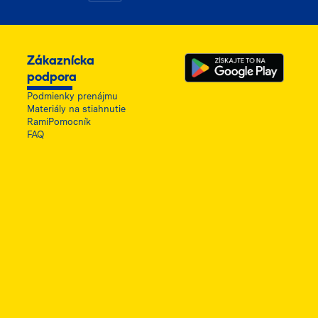
Zákaznícka
podpora
Podmienky prenájmu
Materiály na stiahnutie
RamiPomocník
FAQ