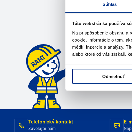
Súhlas
Potrebuje
Táto webstránka používa sú
Na prispôsobenie obsahu a r
cookie. Informácie o tom, ak
Kontaktujte ná
médií, inzercie a analýzy. Tí
alebo ktoré od vás získali, ke
Zavola
Odmietnuť
Telefonický kontakt
E-m
Zavolajte nám
Nap