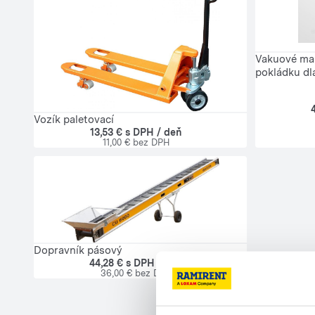
Vakuové man
pokládku dl
Vozík paletovací
13,53 € s DPH / deň
11,00 € bez DPH
Dopravník pásový
44,28 € s DPH / deň
36,00 € bez DPH