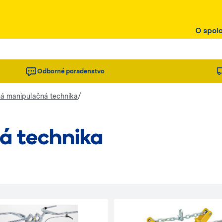
O spol
Odborné poradenstvo
/
á manipulačná technika
á technika