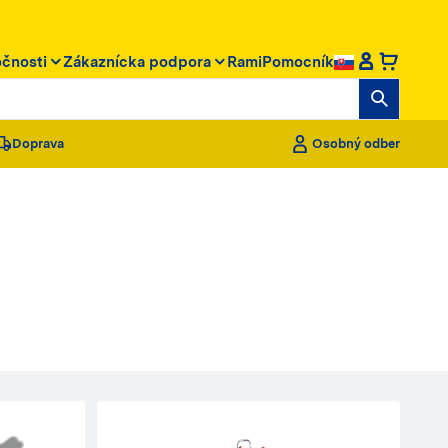
očnosti
Zákaznícka podpora
RamiPomocník
Doprava
Osobný odber