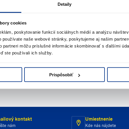
Detaily
te pomoc?
bory cookies
eklám, poskytovanie funkcií sociálnych médií a analýzu návšte
o používate naše webové stránky, poskytujeme aj našim partner
s
to partneri môžu príslušné informácie skombinovať s ďalšími údaj
ď ste používali ich služby.
jte nám
Napíšte nám (e-mail)
Prispôsobiť
ailový kontakt
Umiestnenie
íšte nám
Kde nás nájdete