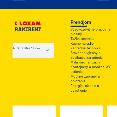
Prenájom
Vysokozdvižné pracovné
plošiny
Ťažká technika
Ručné náradie
Zmena jazyka /
Záhradná technika
krajiny
Stavebné výťahy a
zdvíhacie zariadenia
Malá mechanizácia
Kontajnery a mobilné WC
Lešenie
Mobilné zábrany a
oplotenie
Energie, kúrenie a
osvetlenie