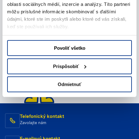
oblasti sociálnych médií, inzercie a analýzy. Títo partneri
Napíšte nám (e-mail)
môžu príslušné informácie skombinovať s ďalšími
údajmi, ktoré ste im poskytli alebo ktoré od vás získali,
keď ste používali ich služby.
Povoliť všetko
Prispôsobiť
Odmietnuť
Telefonický kontakt
Zavolajte nám
E-mailový kontakt