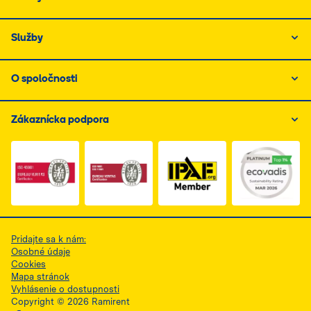
Služby
O spoločnosti
Zákaznícka podpora
Link do dokumentu PDF z certyfikatem ISO 1, otwiera s
Link do dokumentu PDF z certyfikatem I
Link do dokumentu PDF z
Pridajte sa k nám:
Osobné údaje
Cookies
Mapa stránok
Vyhlásenie o dostupnosti
Copyright © 2026 Ramirent