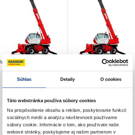
Manipulátor otočný 21 m
Manipulátor otočný 22-25 m
Cena na vyžiadanie
Cena na vyžiadanie
Súhlas
Detaily
O cookies
Potrebujete pomoc?
Táto webstránka používa súbory cookies
Na prispôsobenie obsahu a reklám, poskytovanie funkcií
Kontaktujte nás
sociálnych médií a analýzu návštevnosti používame
súbory cookie. Informácie o tom, ako používate naše
Zavolajte nám
webové stránky, poskytujeme aj našim partnerom v