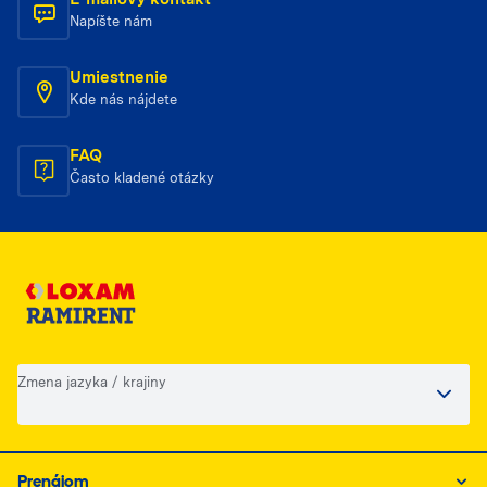
Napíšte nám
Umiestnenie
Kde nás nájdete
FAQ
Často kladené otázky
Zmena jazyka / krajiny
Prenájom