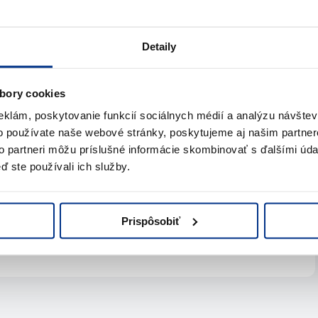
Detaily
bory cookies
eklám, poskytovanie funkcií sociálnych médií a analýzu návšte
te pomoc?
o používate naše webové stránky, poskytujeme aj našim partner
to partneri môžu príslušné informácie skombinovať s ďalšími údaj
ď ste používali ich služby.
s
Prispôsobiť
jte nám
Napíšte nám (e-mail)