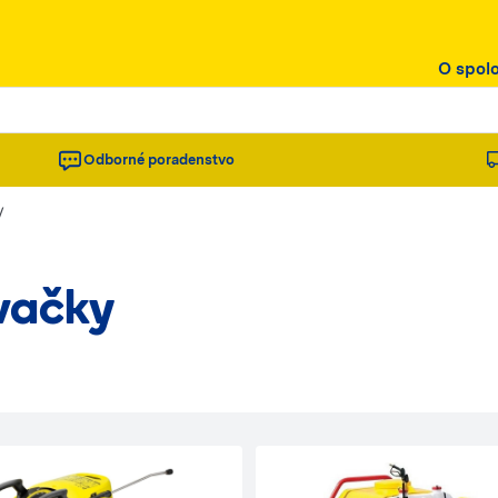
O spol
Odborné poradenstvo
/
vačky