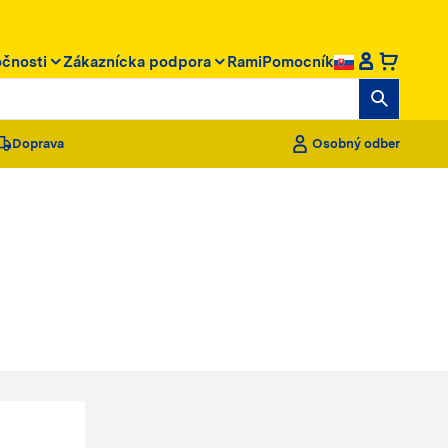
očnosti
Zákaznícka podpora
RamiPomocník
Doprava
Osobný odber