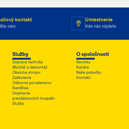
ailový kontakt
Umiestnenie
íšte nám
Kde nás nájdete
Služby
O spoločnosti
Doprava techniky
Novinky
Montáž a demontáž
Kariéra
Obsluha strojov
Naše pobočky
Zaškolenia
Kontakt
Odborné poradenstvo
RamiRisk
Doplnenie
prevádzkových kvapalín
Služby