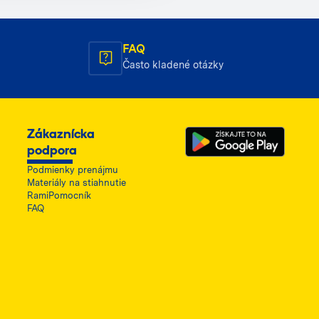
FAQ
Často kladené otázky
Zákaznícka
podpora
Podmienky prenájmu
Materiály na stiahnutie
RamiPomocník
FAQ