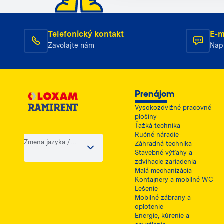
Telefonický kontakt
E-m
Zavolajte nám
Nap
Prenájom
Vysokozdvižné pracovné
plošiny
Ťažká technika
Ručné náradie
Zmena jazyka /
Záhradná technika
krajiny
Stavebné výťahy a
zdvíhacie zariadenia
Malá mechanizácia
Kontajnery a mobilné WC
Lešenie
Mobilné zábrany a
oplotenie
Energie, kúrenie a