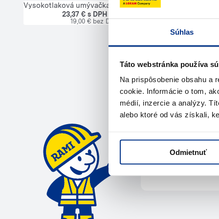
Vysokotlaková umývačka
23,37 € s DPH / deň
19,00 € bez DPH
Súhlas
Táto webstránka používa sú
Na prispôsobenie obsahu a r
Potrebuje
cookie. Informácie o tom, ak
médií, inzercie a analýzy. Tí
alebo ktoré od vás získali, ke
Kontaktujte ná
Odmietnuť
Zavola