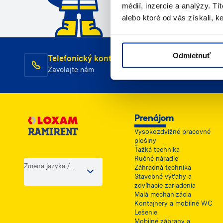
médií, inzercie a analýzy. Tí
alebo ktoré od vás získali, ke
Odmietnuť
Telefonický kontakt
E-m
Zavolajte nám
Nap
Prenájom
Vysokozdvižné pracovné
plošiny
Ťažká technika
Ručné náradie
Zmena jazyka /
Záhradná technika
krajiny
Stavebné výťahy a
zdvíhacie zariadenia
Malá mechanizácia
Kontajnery a mobilné WC
Lešenie
Mobilné zábrany a