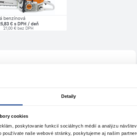
vá benzínová
25,83 € s DPH / deň
21,00 € bez DPH
te pomoc?
s
Detaily
jte nám
Napíšte nám (e-mail)
bory cookies
eklám, poskytovanie funkcií sociálnych médií a analýzu návšte
o používate naše webové stránky, poskytujeme aj našim partner