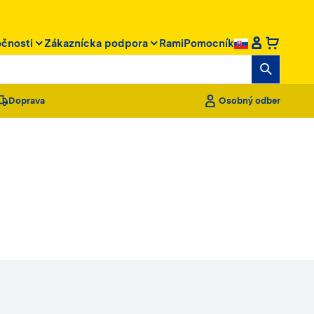
očnosti
Zákaznícka podpora
RamiPomocník
Doprava
Osobný odber