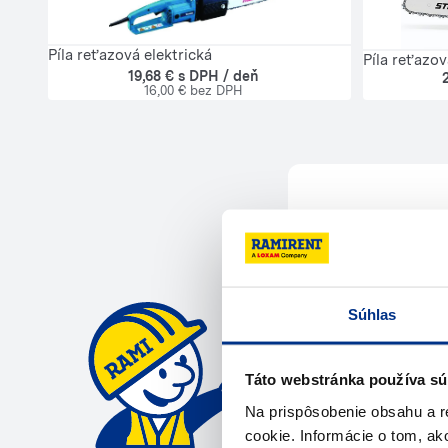
Píla reťazová elektrická
Píla reťazo
19,68 € s DPH / deň
16,00 € bez DPH
Potrebuje
Kontaktujte ná
Súhlas
Zavola
Táto webstránka používa sú
Na prispôsobenie obsahu a r
cookie. Informácie o tom, ak