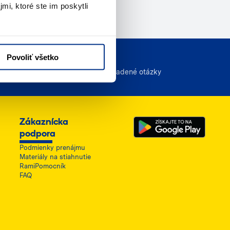
mi, ktoré ste im poskytli
Povoliť všetko
FAQ
Často kladené otázky
Zákaznícka
podpora
Podmienky prenájmu
Materiály na stiahnutie
RamiPomocník
FAQ