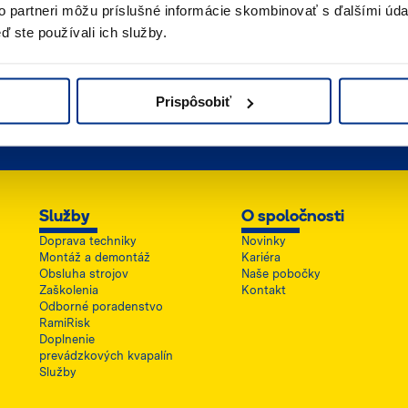
to partneri môžu príslušné informácie skombinovať s ďalšími údaj
ď ste používali ich služby.
Prispôsobiť
ailový kontakt
Umiestnenie
íšte nám
Kde nás nájdete
Služby
O spoločnosti
Doprava techniky
Novinky
Montáž a demontáž
Kariéra
Obsluha strojov
Naše pobočky
Zaškolenia
Kontakt
Odborné poradenstvo
RamiRisk
Doplnenie
prevádzkových kvapalín
Služby