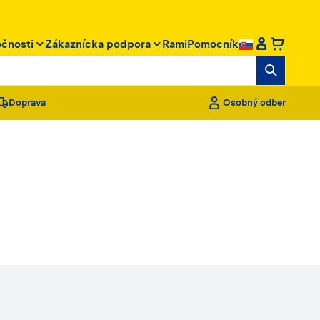
očnosti
Zákaznícka podpora
RamiPomocník
Doprava
Osobný odber