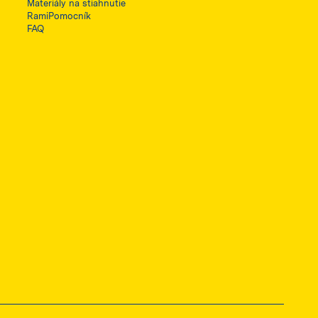
Materiály na stiahnutie
RamiPomocník
FAQ
ę w nowej karcie