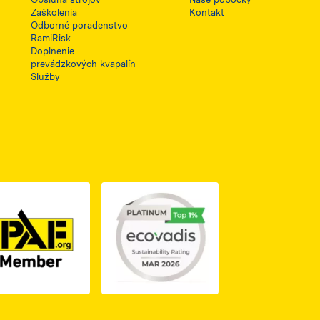
Zaškolenia
Kontakt
Odborné poradenstvo
RamiRisk
Doplnenie
prevádzkových kvapalín
Služby
1, otwiera się w nowej karcie
PDF z certyfikatem ISO 2, otwiera się w nowej karcie
Link do dokumentu PDF z certyfikatem IPAF, otwiera si