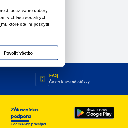
vnosti používame súbory
om v oblasti sociálnych
mi, ktoré ste im poskytli
Povoliť všetko
FAQ
Často kladené otázky
Zákaznícka
podpora
Podmienky prenájmu