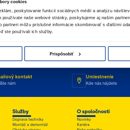
bory cookies
s
eklám, poskytovanie funkcií sociálnych médií a analýzu návšte
o používate naše webové stránky, poskytujeme aj našim partner
jte nám
Napíšte nám (e-mail)
to partneri môžu príslušné informácie skombinovať s ďalšími údaj
ď ste používali ich služby.
Prispôsobiť
ailový kontakt
Umiestnenie
íšte nám
Kde nás nájdete
Služby
O spoločnosti
Doprava techniky
Novinky
Montáž a demontáž
Kariéra
Obsluha strojov
Naše pobočky