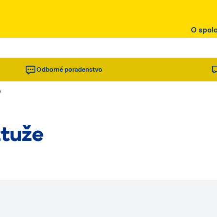
O spol
Odborné poradenstvo
/
ztuže