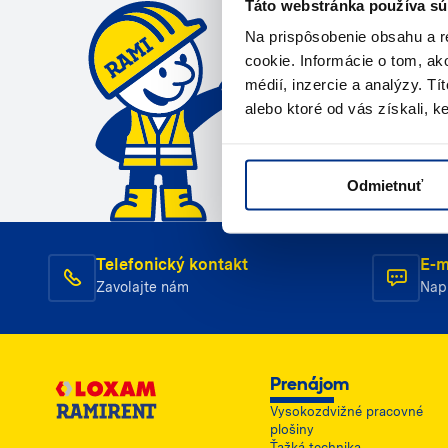
Táto webstránka používa sú
Kontaktujte ná
Na prispôsobenie obsahu a r
cookie. Informácie o tom, ak
Zavola
médií, inzercie a analýzy. Tí
alebo ktoré od vás získali, ke
Odmietnuť
Telefonický kontakt
E-m
Zavolajte nám
Nap
Prenájom
Vysokozdvižné pracovné
plošiny
Ťažká technika