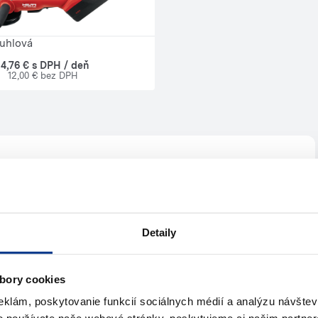
uhlová
14,76 € s DPH / deň
12,00 € bez DPH
te pomoc?
Detaily
s
jte nám
Napíšte nám (e-mail)
bory cookies
eklám, poskytovanie funkcií sociálnych médií a analýzu návšte