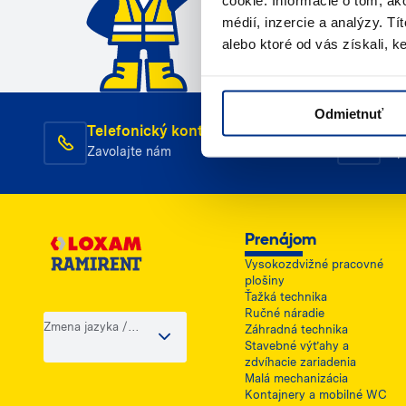
cookie. Informácie o tom, ak
médií, inzercie a analýzy. Tí
alebo ktoré od vás získali, ke
Odmietnuť
Telefonický kontakt
E-m
Zavolajte nám
Nap
Prenájom
Vysokozdvižné pracovné
plošiny
Ťažká technika
Ručné náradie
Zmena jazyka /
Záhradná technika
krajiny
Stavebné výťahy a
zdvíhacie zariadenia
Malá mechanizácia
Kontajnery a mobilné WC