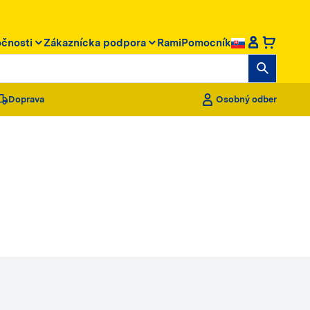
očnosti
Zákaznícka podpora
RamiPomocník
Doprava
Osobný odber