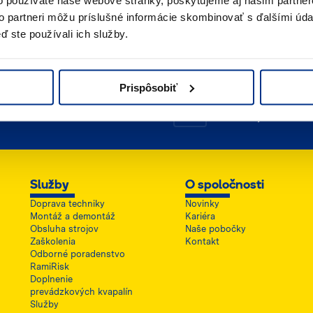
o používate naše webové stránky, poskytujeme aj našim partner
to partneri môžu príslušné informácie skombinovať s ďalšími údaj
ď ste používali ich služby.
Prispôsobiť
ailový kontakt
Umiestnenie
íšte nám
Kde nás nájdete
Služby
O spoločnosti
Doprava techniky
Novinky
Montáž a demontáž
Kariéra
Obsluha strojov
Naše pobočky
Zaškolenia
Kontakt
Odborné poradenstvo
RamiRisk
Doplnenie
prevádzkových kvapalín
Služby