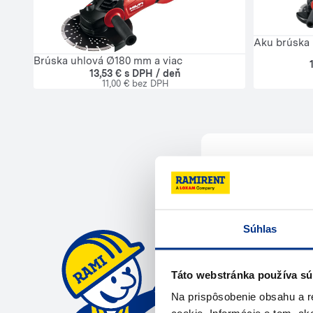
Aku brúska 
Brúska uhlová Ø180 mm a viac
13,53 € s DPH / deň
11,00 € bez DPH
Potrebuje
Súhlas
Kontaktujte ná
Zavola
Táto webstránka používa sú
Na prispôsobenie obsahu a r