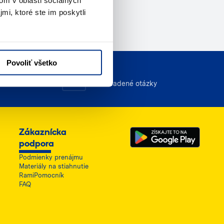
om v oblasti sociálnych
mi, ktoré ste im poskytli
Povoliť všetko
FAQ
Často kladené otázky
Zákaznícka
podpora
Podmienky prenájmu
Materiály na stiahnutie
RamiPomocník
FAQ